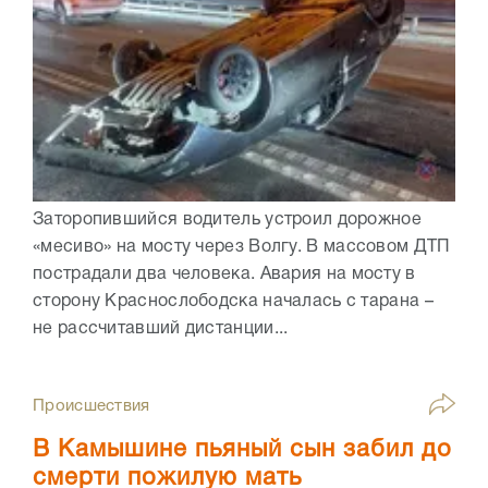
Заторопившийся водитель устроил дорожное
«месиво» на мосту через Волгу. В массовом ДТП
пострадали два человека. Авария на мосту в
сторону Краснослободска началась с тарана –
не рассчитавший дистанции...
Происшествия
В Камышине пьяный сын забил до
смерти пожилую мать