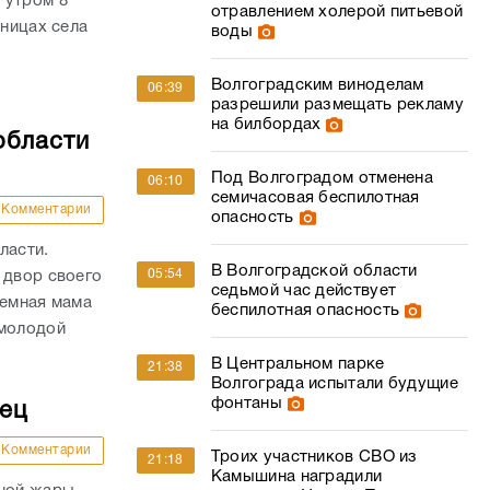
 утром 8
отравлением холерой питьевой
аницах села
воды
Волгоградским виноделам
06:39
разрешили размещать рекламу
на билбордах
области
Под Волгоградом отменена
06:10
семичасовая беспилотная
Комментарии
опасность
ласти.
В Волгоградской области
05:54
 двор своего
седьмой час действует
иемная мама
беспилотная опасность
 молодой
В Центральном парке
21:38
Волгограда испытали будущие
фонтаны
дец
Комментарии
Троих участников СВО из
21:18
Камышина наградили