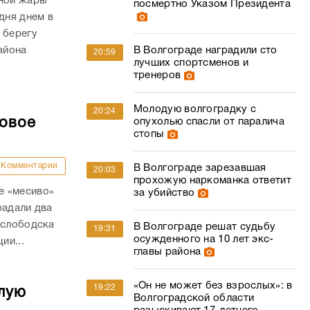
сной жары
посмертно Указом Президента
дня днем в
 берегу
айона
В Волгограде наградили сто
20:59
лучших спортсменов и
тренеров
Молодую волгоградку с
20:24
совое
опухолью спасли от паралича
стопы
Комментарии
В Волгограде зарезавшая
20:03
прохожую наркоманка ответит
е «месиво»
за убийство
радали два
ослободска
В Волгограде решат судьбу
19:31
осужденного на 10 лет экс-
ии...
главы района
«Он не может без взрослых»: в
19:22
лую
Волгоградской области