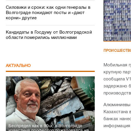
Силовики и сроки: как одни генералы в
Волгограде покидают посты и «дают
корни» другие
Кандидаты в Госдуму от Волгоградской
области померились миллионами
ПРОИСШЕСТВ
Мобильная г
АКТУАЛЬНО
крупную пар
сообщила V1
задержано б
производств
Алюминиевые
Казахстана 
банках нане
информация 
Беспредел как в 90-х: в Волгограде
известный профессор пожаловался на