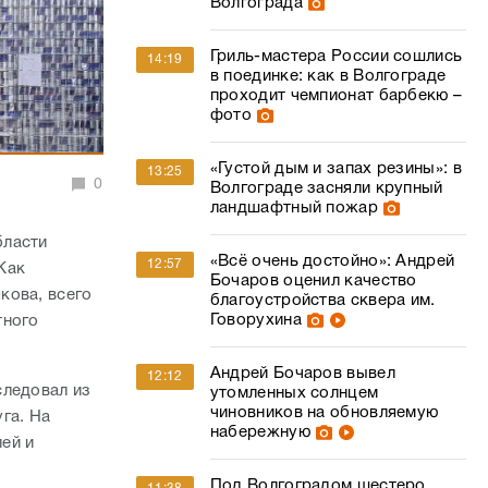
Волгограда
Гриль-мастера России сошлись
14:19
в поединке: как в Волгограде
проходит чемпионат барбекю –
фото
«Густой дым и запах резины»: в
13:25
0
Волгограде засняли крупный
ландшафтный пожар
бласти
«Всё очень достойно»: Андрей
12:57
Как
Бочаров оценил качество
кова, всего
благоустройства сквера им.
Говорухина
тного
Андрей Бочаров вывел
12:12
следовал из
утомленных солнцем
чиновников на обновляемую
га. На
набережную
ей и
Под Волгоградом шестеро