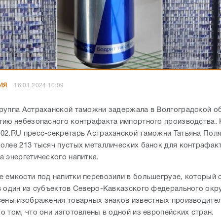
ИЯ
16.01.2024 10:09
руппа Астраханской таможни задержала в Волгоградской о
тию небезопасного контрафакта импортного производства. 
02.RU пресс-секретарь Астраханской таможни Татьяна Поля
олее 213 тысяч пустых металлических банок для контрафак
а энергетического напитка.
 емкости под напитки перевозили в большегрузе, который 
в один из субъектов Северо-Кавказского федерального окру
сены изображения товарных знаков известных производител
о том, что они изготовлены в одной из европейских стран.