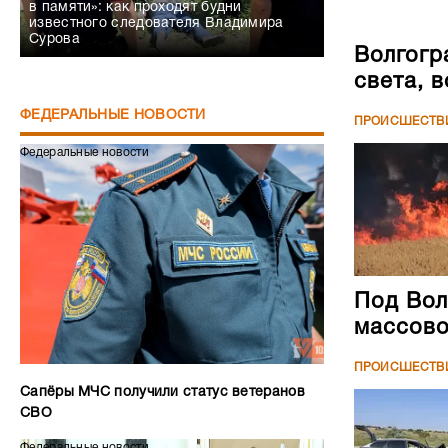
в памяти»: как проходят будни
известного следователя Владимира
Сурова
Волгогр
света, 
ФЕДЕРАЛЬНЫЕ НОВОСТИ
ПРОИСШЕСТВ
Федеральные новости
Под Вол
массово
ПРОИСШЕСТВ
Сапёры МЧС получили статус ветеранов
СВО
Федеральные новости