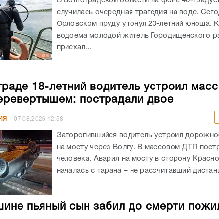
В Волгоградской области на фоне 40-граду
случилась очередная трагедия на воде. Сего
Орловском пруду утонул 20-летний юноша. К
водоема молодой житель Городищенского р
приехал...
граде 18-летний водитель устроил мас
еревертышем: пострадали двое
ИЯ
07.08.2026
12:58
Заторопившийся водитель устроил дорожно
на мосту через Волгу. В массовом ДТП пост
человека. Авария на мосту в сторону Красн
началась с тарана – не рассчитавший дистанц
ине пьяный сын забил до смерти пожи