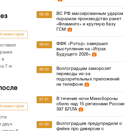
ВС РФ массированным ударом
09:38
без
поразили производство ракет
«Фламинго» и крупную базу
ГСМ
Комментарии
ФФК «Ротор» завершил
09:04
оставил
выступление на «Играх
 ранее
Будущего 2026»
 в
а 7-я
Волгоградцам заморозят
08:33
переводы из-за
подозрительных приложений
на телефоне
после
В течение ночи Минобороны
07:51
сбило над 15 регионами России
Комментарии
397 БПЛА
сти
Волгоградцев предупредили о
и двух
07:00
фейке про диверсии с