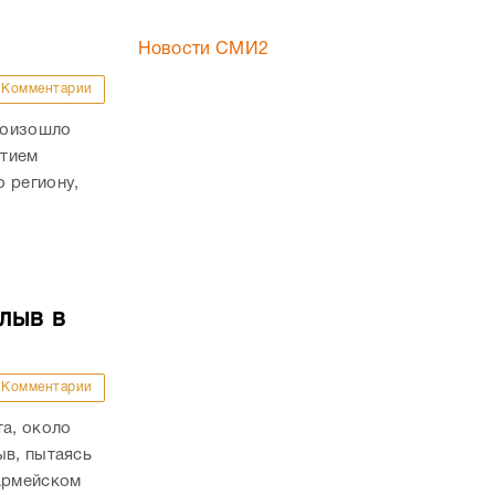
Новости СМИ2
Комментарии
роизошло
стием
 региону,
лыв в
Комментарии
та, около
ыв, пытаясь
оармейском