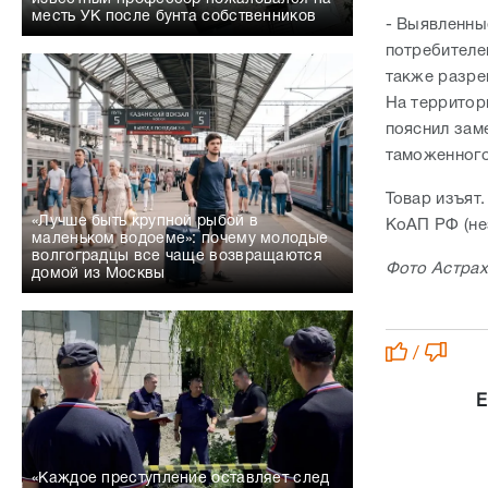
месть УК после бунта собственников
- Выявленны
потребителе
также разре
На территор
пояснил зам
таможенного
Товар изъят
«Лучше быть крупной рыбой в
КоАП РФ (не
маленьком водоеме»: почему молодые
волгоградцы все чаще возвращаются
Фото Астрах
домой из Москвы
/
Е
«Каждое преступление оставляет след