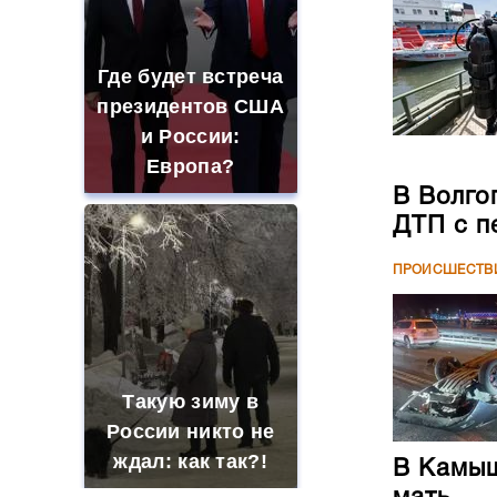
Где будет встреча
президентов США
и России:
Европа?
В Волго
ДТП с п
ПРОИСШЕСТВ
Такую зиму в
России никто не
ждал: как так?!
В Камыш