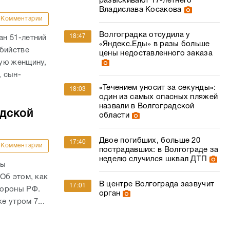
разыскивают 17-летнего
Владислава Косакова
Комментарии
Волгоградка отсудила у
18:47
н 51-летний
«Яндекс.Еды» в разы больше
убийстве
цены недоставленного заказа
ую женщину,
, сын-
«Течением уносит за секунды»:
18:03
один из самых опасных пляжей
назвали в Волгоградской
адской
области
Двое погибших, больше 20
17:40
Комментарии
пострадавших: в Волгограде за
неделю случился шквал ДТП
ны
Об этом, как
В центре Волгограда зазвучит
17:01
бороны РФ.
орган
е утром 7...