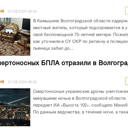
ИЯ
07.08.2026
09:54
В Камышине Волгоградской области задержа
местный житель, который подозревается в 
свой беспомощной 75-летней матери. Пожил
как уточнили в СУ СКР по региону и полиции
пьяница забил до...
мертоносных БПЛА отразили в Волгогр
ИЯ
07.08.2026
08:30
Смертоносные украинские дроны уничтоже
минувшими ночью в Волгоградской области. 
передает ИА «Высота 102», сообщило Мино
По данным ведомства, в течение ночи, а такж