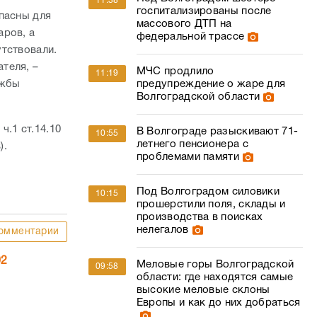
11:38
госпитализированы после
пасны для
массового ДТП на
аров, а
федеральной трассе
тствовали.
теля, –
МЧС продлило
11:19
ужбы
предупреждение о жаре для
Волгоградской области
.1 ст.14.10
В Волгограде разыскивают 71-
10:55
летнего пенсионера с
).
проблемами памяти
Под Волгоградом силовики
10:15
прошерстили поля, склады и
производства в поисках
нелегалов
омментарии
02
Меловые горы Волгоградской
09:58
области: где находятся самые
высокие меловые склоны
Европы и как до них добраться