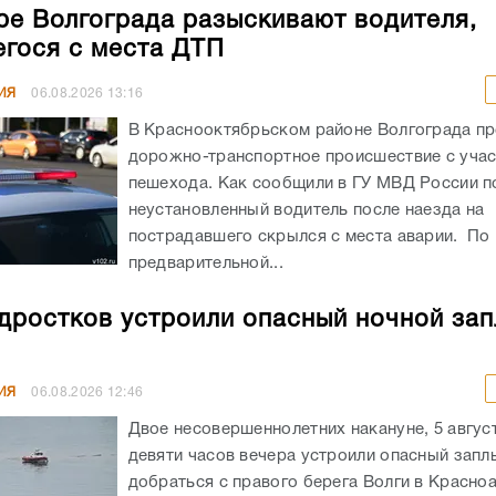
ре Волгограда разыскивают водителя,
гося с места ДТП
ИЯ
06.08.2026
13:16
В Краснооктябрьском районе Волгограда п
дорожно-транспортное происшествие с уча
пешехода. Как сообщили в ГУ МВД России по
неустановленный водитель после наезда на
пострадавшего скрылся с места аварии. По
предварительной...
дростков устроили опасный ночной зап
ИЯ
06.08.2026
12:46
Двое несовершеннолетних накануне, 5 авгус
девяти часов вечера устроили опасный запл
добраться с правого берега Волги в Красн