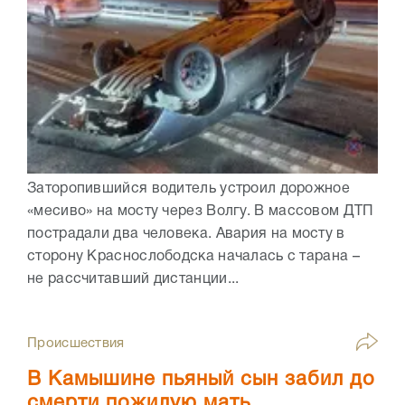
Заторопившийся водитель устроил дорожное
«месиво» на мосту через Волгу. В массовом ДТП
пострадали два человека. Авария на мосту в
сторону Краснослободска началась с тарана –
не рассчитавший дистанции...
Происшествия
В Камышине пьяный сын забил до
смерти пожилую мать