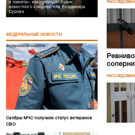
РАССЛЕДОВА
в памяти»: как проходят будни
известного следователя Владимира
Сурова
ФЕДЕРАЛЬНЫЕ НОВОСТИ
Федеральные новости
Ревниво
соперни
РАССЛЕДОВА
Сапёры МЧС получили статус ветеранов
СВО
Федеральные новости