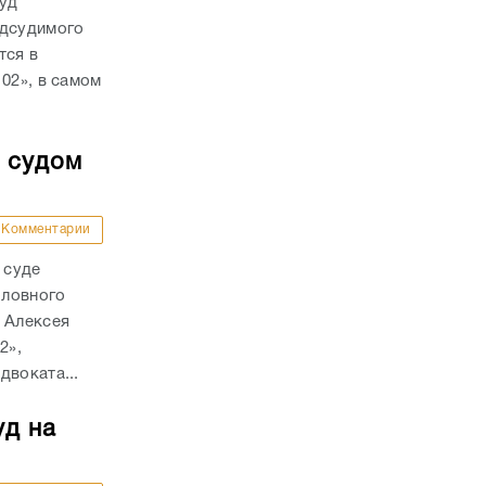
суд
одсудимого
тся в
02», в самом
о судом
Комментарии
 суде
оловного
 Алексея
2»,
двоката...
уд на