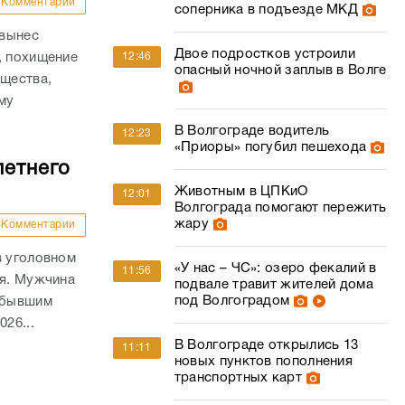
Комментарии
соперника в подъезде МКД
 вынес
Двое подростков устроили
, похищение
12:46
опасный ночной заплыв в Волге
ущества,
му
.
В Волгограде водитель
12:23
«Приоры» погубил пешехода
летнего
Животным в ЦПКиО
12:01
Волгограда помогают пережить
жару
Комментарии
в уголовном
«У нас – ЧС»: озеро фекалий в
11:56
ля. Мужчина
подвале травит жителей дома
под Волгоградом
а бывшим
26...
В Волгограде открылись 13
11:11
новых пунктов пополнения
транспортных карт