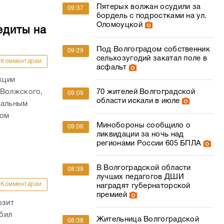
Пятерых волжан осудили за
09:37
бордель с подростками на ул.
Оломоуцкой
едиты на
Под Волгоградом собственник
09:29
сельхозугодий закатал поле в
Комментарии
асфальт
кции
 Волжского,
70 жителей Волгоградской
09:09
области искали в июле
нальным
том
Минобороны сообщило о
09:06
ликвидации за ночь над
регионами России 605 БПЛА
В Волгоградской области
08:39
лучших педагогов ДШИ
Комментарии
наградят губернаторской
премией
озит
бил
Жительница Волгоградской
08:38