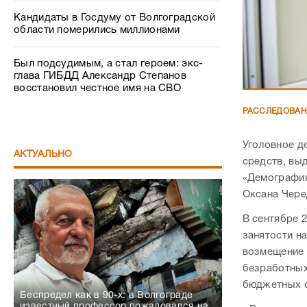
Кандидаты в Госдуму от Волгоградской
области померились миллионами
Был подсудимым, а стал героем: экс-
глава ГИБДД Александр Степанов
восстановил честное имя на СВО
РАССЛЕДОВА
Уголовное д
АКТУАЛЬНО
средств, вы
«Демография
Оксана Чере
В сентябре 
занятости н
возмещение 
безработных
бюджетных с
Беспредел как в 90-х: в Волгограде
известный профессор пожаловался на