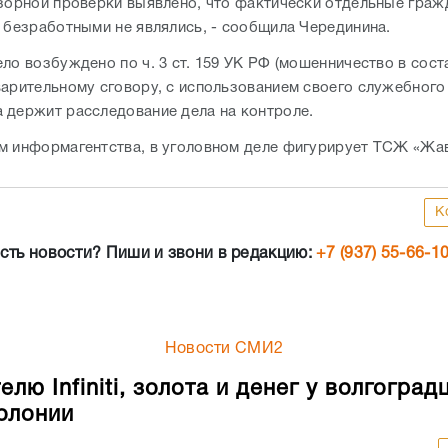
дзорной проверки выявлено, что фактически отдельные гра
, безработными не являлись, - сообщила Черединина.
ло возбуждено по ч. 3 ст. 159 УК РФ (мошенничество в сост
варительному сговору, с использованием своего служебного
 держит расследование дела на контроле.
м информагентства, в уголовном деле фигурирует ТСЖ «Жа
К
сть новости? Пиши и звони в редакцию:
+7 (937) 55-66-1
Новости СМИ2
лю Infiniti, золота и денег у волгоград
колонии