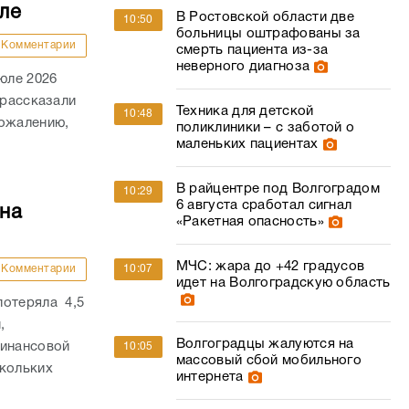
ле
В Ростовской области две
10:50
больницы оштрафованы за
Комментарии
смерть пациента из-за
неверного диагноза
юле 2026
 рассказали
Техника для детской
10:48
сожалению,
поликлиники – с заботой о
маленьких пациентах
В райцентре под Волгоградом
10:29
6 августа сработал сигнал
на
«Ракетная опасность»
МЧС: жара до +42 градусов
Комментарии
10:07
идет на Волгоградскую область
потеряла 4,5
,
Волгоградцы жалуются на
финансовой
10:05
массовый сбой мобильного
скольких
интернета