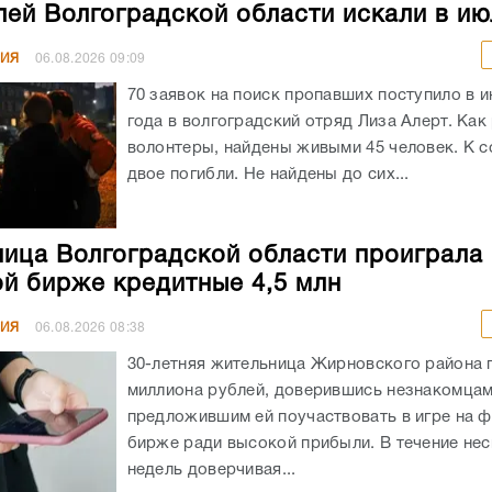
лей Волгоградской области искали в ию
НИЯ
06.08.2026
09:09
70 заявок на поиск пропавших поступило в и
года в волгоградский отряд Лиза Алерт. Как
волонтеры, найдены живыми 45 человек. К 
двое погибли. Не найдены до сих...
ица Волгоградской области проиграла 
й бирже кредитные 4,5 млн
НИЯ
06.08.2026
08:38
30-летняя жительница Жирновского района 
миллиона рублей, доверившись незнакомцам
предложившим ей поучаствовать в игре на 
бирже ради высокой прибыли. В течение не
недель доверчивая...