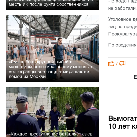
- В ходе на
месть УК после бунта собственников
не работали
Уголовное де
лиц по пред
Прокуратура
По сведения
«Лучше быть крупной рыбой в
/
маленьком водоеме»: почему молодые
волгоградцы все чаще возвращаются
домой из Москвы
Е
Вымогате
10 лет 
«Каждое преступление оставляет след