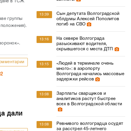
ждане в ТСЖ
Сын депутата Волгоградской
13:39
аве группы
облдумы Алексей Пополитов
погиб на СВО
 положения).
На севере Волгограда
13:16
воронок».
разыскивают водителя,
скрывшегося с места ДТП
омментарии
«Людей в терминале очень
13:15
много»: в аэропорту
Волгограда начались массовые
02
задержки рейсов
Зарплаты сварщиков и
13:08
аналитиков растут быстрее
всех в Волгоградской области
ца дали
Ревнивого волгоградца осудят
13:08
за расстрел 45-летнего