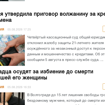
я утвердила приговор волжанину за кр
мена
НИЯ
05.08.2026
17:25
Четвёртый кассационный суд общей юрисди
отклонил жалобу защиты 21-летнего жителя
осуждённого за незаконный доступ к персо
данным и мошенничество с кредитами. Об э
сообщили 5 августа в пресс-службе суда. ...
адца осудят за избиение до смерти
шей его женщины
НИЯ
05.08.2026
16:33
В Волгограде до 15 лет лишения свободы гр
бездомному мужчине, который до смерти из