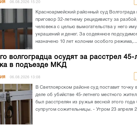
НИЯ
06.08.2026
15:20
Красноармейский районный суд Волгограда
приговор 32-летнему рецидивисту за разбой
человека с целью вымогательства у него им
украшений и денег. За содеянное подсудимо
назначено 10 лет колонии особого режима,..
го волгоградца осудят за расстрел 45-
ка в подъезде МКД
НИЯ
06.08.2026
13:08
В Светлоярском районе суд поставит точку 
деле об убийстве 45-летнего местного жите
был расстрелян из ружья весной этого год
супругом сожительницы. - Утром 23 апреля 20