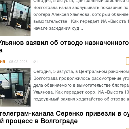
Сегодня, 5 августа, Центральный районный 
Волгограда начал заслушивать показания п
блогера Алексея Ульянова, который обвиняе
вымогательстве. Как передает ИА «Высота 1
начале заседания суд...
Ульянов заявил об отводе назначенног
а
НИЯ
05.08.2026
11:21
Сегодня, 5 августа, в Центральном районном
Волгограда продолжилось рассмотрение уг
дела обвиняемого в вымогательстве блогера
Ульянова. Как передает корр. ИА «Высота 10
подсудимый заявил ходатайство об отводе а
телеграм-канала Серенко привезли в с
й процесс в Волгограде