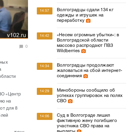
Волгоградцы сдали 134 кг
14:57
одежды и игрушек на
переработку
«Несем огромные убытки»: в
14:42
Волгоградской области
массово распродают ПВЗ
0
Wildberries
тных
Волгоградцы продолжают
14:34
а
жаловаться на сбой интернет-
соединения
области
Минобороны сообщило об
14:29
ВО «Центр
успехах группировок на полях
СВО
ию на
от для 8
блей
Суд в Волгограде лишил
14:06
фиктивную жену погибшего
участника СВО права на
выплаты