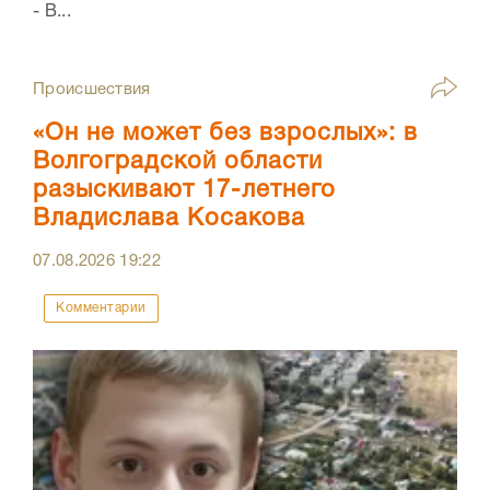
- В...
Происшествия
«Он не может без взрослых»: в
Волгоградской области
разыскивают 17-летнего
Владислава Косакова
07.08.2026
19:22
Комментарии