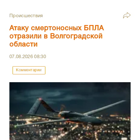
Происшествия
Атаку смертоносных БПЛА
отразили в Волгоградской
области
07.08.2026
08:30
Комментарии