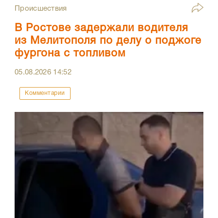
Происшествия
В Ростове задержали водителя
из Мелитополя по делу о поджоге
фургона с топливом
05.08.2026
14:52
Комментарии