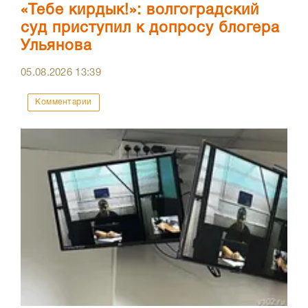
«Тебе кирдык!»: волгоградский
суд приступил к допросу блогера
Ульянова
05.08.2026
13:39
Комментарии