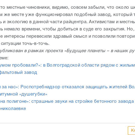
что местные чиновники, видимо, совсем забыли, что около ш
ом же месте уже функционировал подобный завод, который 
ь и экологию в данной части райцентра. Активистам и мест
ь немало времени, чтобы добиться в суде его закрытия. Но,
ые интересы перевесили здравый смысл и позволили повтори
ситуации точь-в-точь.
убликован в рамках проекта «Будущее планеты – в наших ру
еме:
тумом пробовали?»: в Волгоградской области рядом с жилы
фальтовый завод
 за нас»: Роспотребнадзор отказался защищать жителей Во
битумной «душегубки»
 на полигоне»: страшные звуки на стройке бетонного завода
ониколаевке
К