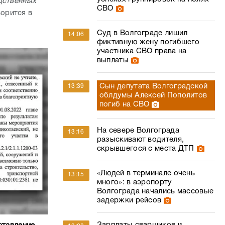
дственных
СВО
ворится в
Суд в Волгограде лишил
14:06
фиктивную жену погибшего
участника СВО права на
выплаты
Сын депутата Волгоградской
13:39
облдумы Алексей Пополитов
погиб на СВО
На севере Волгограда
13:16
разыскивают водителя,
скрывшегося с места ДТП
«Людей в терминале очень
13:15
много»: в аэропорту
Волгограда начались массовые
задержки рейсов