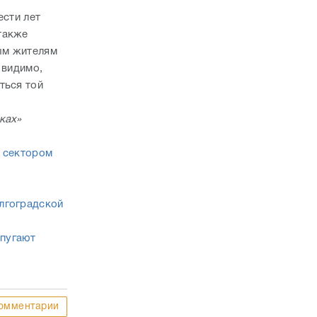
ести лет
также
ным жителям
 видимо,
ться той
ках»
м сектором
лгоградской
 пугают
омментарии