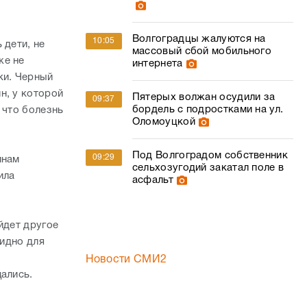
Волгоградцы жалуются на
10:05
 дети, не
массовый сбой мобильного
же не
интернета
ки. Черный
н, у которой
Пятерых волжан осудили за
09:37
бордель с подростками на ул.
 что болезнь
Оломоуцкой
Под Волгоградом собственник
09:29
инам
сельхозугодий закатал поле в
ила
асфальт
йдет другое
видно для
Новости СМИ2
ались.