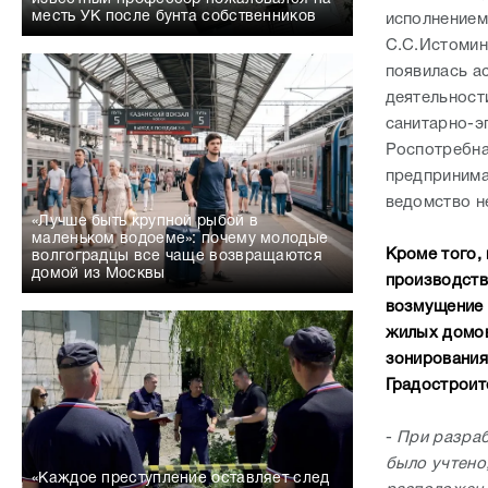
месть УК после бунта собственников
исполнением
С.С.Истомин
появилась а
деятельност
санитарно-э
Роспотребна
предпринима
ведомство н
«Лучше быть крупной рыбой в
маленьком водоеме»: почему молодые
Кроме того,
волгоградцы все чаще возвращаются
домой из Москвы
производств
возмущение 
жилых домов
зонирования
Градостроит
-
При разраб
было учтено
«Каждое преступление оставляет след