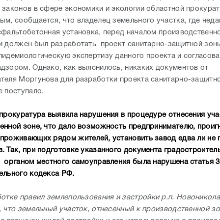
 законов в сфере экономики и экологии областной прокура
ым, сообщается, что владелец земельного участка, где неда
сфальтобетонная установка, перед началом производственн
и должен был разработать проект санитарно-защитной зоны
пидемиологическую экспертизу данного проекта и согласова
дзором. Однако, как выяснилось, никаких документов от
теля Моргунова для разработки проекта санитарно-защитно
е поступало.
 прокуратура выявила нарушения в процедуре отнесения уча
енной зоне, что дало возможность предпринимателю, прои
проживающих рядом жителей, установить завод едва ли не 
. Так, при подготовке указанного документа градостроител
 органом местного самоуправления была нарушена статья 3
ельного кодекса РФ.
отке правил землепользования и застройки р.п. Новоникола
, что земельный участок, отнесенный к производственной зо