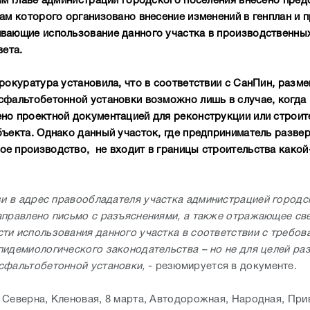
тим главе администрации городского поселения внесено пред
ам которого организовано внесение изменений в генплан и п
вающие использование данного участка в производственных
вета.
прокуратура установила, что в соответствии с СанПин, разм
сфальтобетонной установки возможно лишь в случае, когда
но проектной документацией для реконструкции или строит
бъекта. Однако данный участок, где предприниматель разве
е производство, не входит в границы строительства какой
зи в адрес правообладателя участка администрацией городс
аправлено письмо с разъяснениями, а также отражающее св
ти использования данного участка в соответствии с требов
пидемиологического законодательства – но не для целей р
сфальтобетонной установки,
- резюмируется в документе.
 Северна, Кленовая, 8 марта, Автодорожная, Народная, При