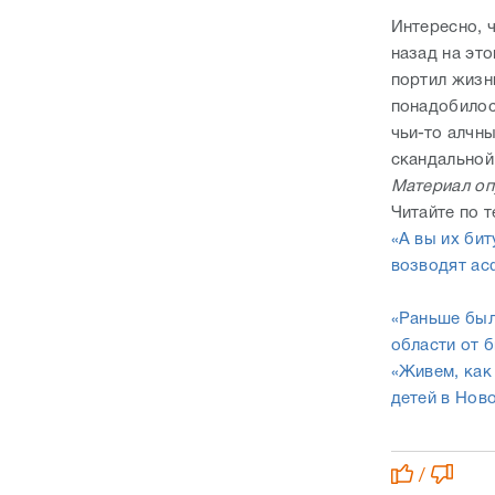
Интересно, 
назад на эт
портил жизн
понадобилос
чьи-то алчн
скандальной 
Материал оп
Читайте по т
«А вы их би
возводят ас
«Раньше был
области от 
«Живем, как
детей в Нов
/