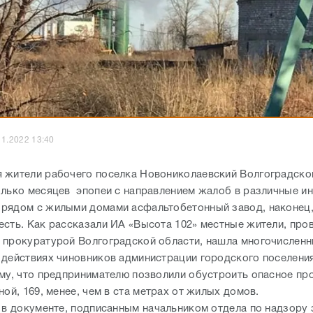
11.2022 13:40
 жители рабочего поселка Новониколаевский Волгоградско
олько месяцев эпопеи с направлением жалоб в различные ин
рядом с жилыми домами асфальтобетонный завод, наконец,
есть. Как рассказали ИА «Высота 102» местные жители, про
 прокуратурой Волгоградской области, нашла многочислен
 действиях чиновников администрации городского поселени
ому, что предпринимателю позволили обустроить опасное пр
ной, 169, менее, чем в ста метрах от жилых домов.
, в документе, подписанным начальником отдела по надзору 