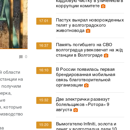
кадровую чистку в уличенном в
коррупции комитете
Пастух выкрал новорожденных
17:01
телят у волгоградского
животновода
Память погибшего на СВО
16:37
волгоградца увековечат на ж/д
станции в Волгограде
0
В России появилась первая
16:10
й области
брендированная мобильная
станции на
связь благотворительной
организации
 получили
верка,
Две электрички развезут
ные
15:32
болельщиков «Ротора» 9
я, которые
августа
оизводство
Вымогателю Infiniti, золота и
15:20
за
денег у волгоградца дали 10