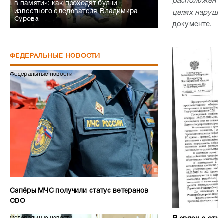
расположен 
в памяти»: как проходят будни
известного следователя Владимира
целях наруш
Сурова
документе.
ФЕДЕРАЛЬНЫЕ НОВОСТИ
Федеральные новости
Сапёры МЧС получили статус ветеранов
СВО
Федеральные новости