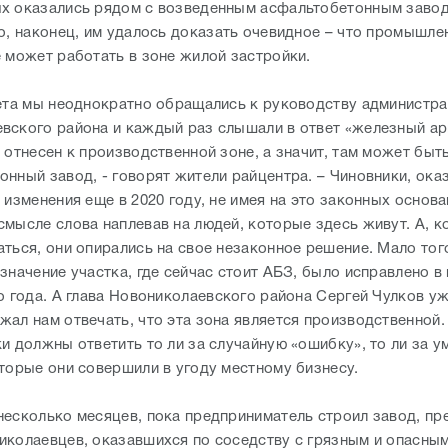
х оказались рядом с возведенным асфальтобетонным завод
то, наконец, им удалось доказать очевидное – что промышле
е может работать в зоне жилой застройки.
лета мы неоднократно обращались к руководству администр
вского района и каждый раз слышали в ответ «железный ар
к отнесен к производственной зоне, а значит, там может бы
онный завод, - говорят жители райцентра. – Чиновники, ока
 изменения еще в 2020 году, не имея на это законных основа
смысле слова наплевав на людей, которые здесь живут. А, к
аться, они опирались на свое незаконное решение. Мало тог
значение участка, где сейчас стоит АБЗ, было исправлено в
о года. А глава Новониколаевского района Сергей Чулков уж
жал нам отвечать, что эта зона является производственной.
ки должны ответить то ли за случайную «ошибку», то ли за
оторые они совершили в угоду местному бизнесу.
несколько месяцев, пока предприниматель строил завод, пр
иколаевцев, оказавшихся по соседству с грязным и опасны