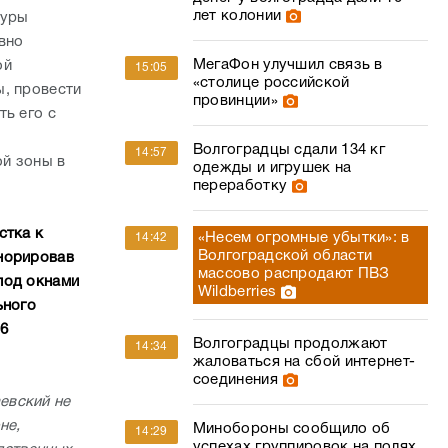
лет колонии
туры
вно
МегаФон улучшил связь в
ой
15:05
«столице российской
, провести
провинции»
ть его с
Волгоградцы сдали 134 кг
14:57
й зоны в
одежды и игрушек на
переработку
стка к
«Несем огромные убытки»: в
14:42
Волгоградской области
гнорировав
массово распродают ПВЗ
под окнами
Wildberries
ьного
6
Волгоградцы продолжают
14:34
жаловаться на сбой интернет-
соединения
евский не
не,
Минобороны сообщило об
14:29
успехах группировок на полях