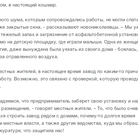
ом, в настоящий кошмар.
ьного шума, которым сопровождались работы, не могли спать
же закрытые окна, - рассказывают новониколаевцы. – Мы у
 тяжелый запах и загрязнение от асфальтобетонной установ
мо на детскую площадку, где играли малыши. Одна из женщи
гия, даже вынуждена была уехать из своего дома - боялась,
-за отравленного воздуха.
естных жителей, в настоящее время завод по каким-то прич
аботу. Возможно, это связано с проверкой, которую провод
.
надеемся, что предприниматель заберет свою установку и на
 размещения, - говорят местные жители. – То, что было оче
ьзя строить завод рядом с домами, почему-то долгое время
и местные власти, а также другие ведомства, куда мы обращ
куратуре, что защитила нас!