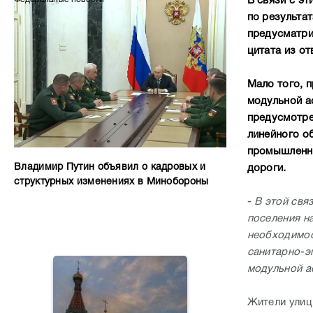
В связи с э
по результат
предусматри
цитата из от
Мало того, 
модульной а
предусмотре
линейного о
промышленно
Владимир Путин объявил о кадровых и
дороги.
структурных изменениях в Минобороны
-
В этой свя
поселения н
необходимос
санитарно-э
модульной а
Жители улиц