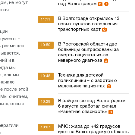
ом, не могут
под Волгоградом
нная
В Волгограде открылись 13
11:11
новых пунктов пополнения
транспортных карт
ации
гумент» -
В Ростовской области две
10:50
ть размещен
больницы оштрафованы за
зывается,
смерть пациента из-за
неверного диагноза
ний и в
огда мы
о, как мы
Техника для детской
10:48
поликлиники – с заботой о
 начале
маленьких пациентах
е после этой
 Мы считаем,
В райцентре под Волгоградом
10:29
 умышленные
6 августа сработал сигнал
«Ракетная опасность»
евратили
МЧС: жара до +42 градусов
10:07
идет на Волгоградскую область
м