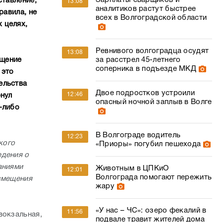
Зарплаты сварщиков и
ставление,
13:08
аналитиков растут быстрее
равила, не
всех в Волгоградской области
 целях,
Ревнивого волгоградца осудят
13:08
за расстрел 45-летнего
ещение
соперника в подъезде МКД
 это
ельства
Двое подростков устроили
12:46
рнул
опасный ночной заплыв в Волге
-либо
В Волгограде водитель
12:23
кого
«Приоры» погубил пешехода
едения о
аниями
Животным в ЦПКиО
12:01
Волгограда помогают пережить
азмещения
жару
«У нас – ЧС»: озеро фекалий в
11:56
вокзальная,
подвале травит жителей дома