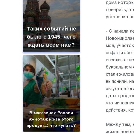
дома которы
поверить, ч
установка н
Таких событий не
- С начала 
было с 1945: чего
Новониколае
ждать всем нам?
мол, участо
асфальтобет
внесли такие
буквальном 
стали жалов
выяснили, на
августа этог
даты продол
что чиновни
действия, к
В магазинах России
ажиотаж из-за этого
Между тем, 
продукта: что купить?
жизнь новон