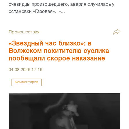
очевидцы произошедшего, авария случилась у
остановки «Газовая». –...
Происшествия
«Звездный час близко»: в
Волжском похитителю суслика
пообещали скорое наказание
04.08.2026
17:19
Комментарии