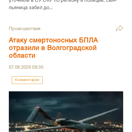
уточнили в СУ СКР по региону и полиции, сын-
пьяница забил до...
Происшествия
Атаку смертоносных БПЛА
отразили в Волгоградской
области
07.08.2026
08:30
Комментарии