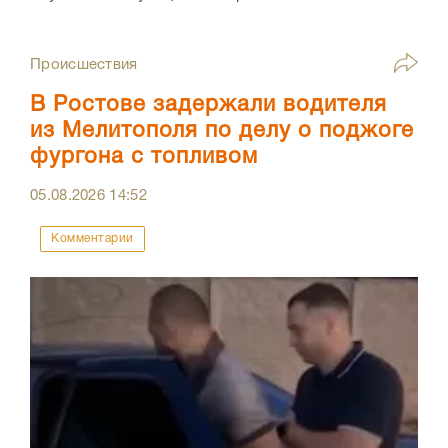
Происшествия
В Ростове задержали водителя
из Мелитополя по делу о поджоге
фургона с топливом
05.08.2026
14:52
Комментарии