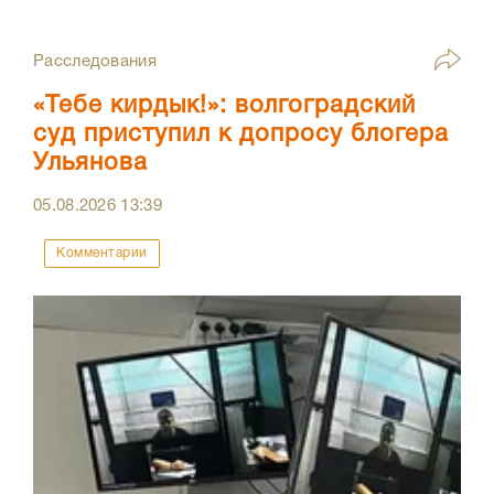
Расследования
«Тебе кирдык!»: волгоградский
суд приступил к допросу блогера
Ульянова
05.08.2026
13:39
Комментарии