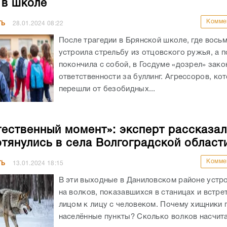
 в школе
Комме
ТЬ
28.01.2024
08:22
После трагедии в Брянской школе, где вось
устроила стрельбу из отцовского ружья, а п
покончила с собой, в Госдуме «дозрел» зак
ответственности за буллинг. Агрессоров, ко
перешли от безобидных...
тественный момент»: эксперт рассказал
отянулись в села Волгоградской област
Комме
ТЬ
13.01.2024
18:15
В эти выходные в Даниловском районе устр
на волков, показавшихся в станицах и встр
лицом к лицу с человеком. Почему хищники 
населённые пункты? Сколько волков насчитал