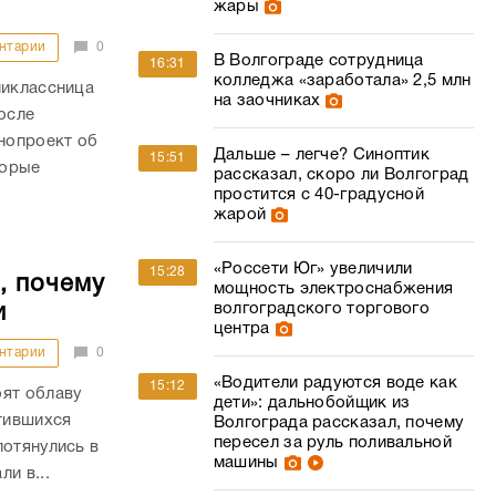
жары
нтарии
0
В Волгограде сотрудница
16:31
колледжа «заработала» 2,5 млн
миклассница
на заочниках
осле
онопроект об
Дальше – легче? Синоптик
15:51
торые
рассказал, скоро ли Волгоград
простится с 40-градусной
жарой
«Россети Юг» увеличили
15:28
, почему
мощность электроснабжения
волгоградского торгового
и
центра
нтарии
0
«Водители радуются воде как
15:12
оят облаву
дети»: дальнобойщик из
етившихся
Волгограда рассказал, почему
пересел за руль поливальной
потянулись в
машины
и в...