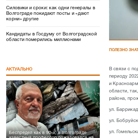
Силовики и сроки: как одни генералы в
Волгограде покидают посты и «дают
корни» другие
Кандидаты в Госдуму от Волгоградской
области померились миллионами
ПОЛЕЗНО ЗНА
В связи с п
АКТУАЛЬНО
периоду 202
и Красноарм
области, та
района, про
ул. Баррикадн
ул. Бобруйска
ул. Гомельска
Беспредел как в 90-х: в Волгограде
известный профессор пожаловался на