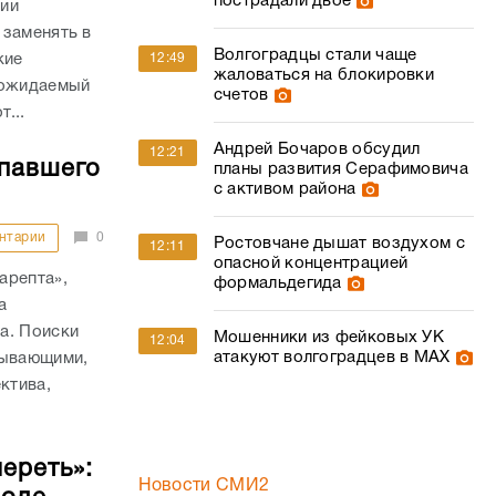
пострадали двое
ции
 заменять в
Волгоградцы стали чаще
кие
12:49
жаловаться на блокировки
 ожидаемый
счетов
...
Андрей Бочаров обсудил
12:21
упавшего
планы развития Серафимовича
с активом района
нтарии
0
Ростовчане дышат воздухом с
12:11
опасной концентрацией
арепта»,
формальдегида
а
а. Поиски
Мошенники из фейковых УК
12:04
атакуют волгоградцев в МАХ
тывающими,
ктива,
ереть»:
Новости СМИ2