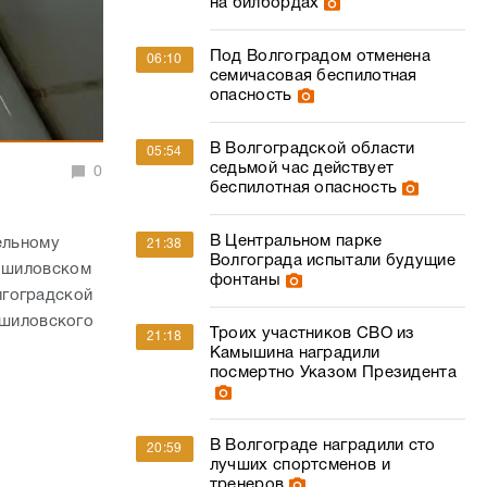
на билбордах
Под Волгоградом отменена
06:10
семичасовая беспилотная
опасность
В Волгоградской области
05:54
седьмой час действует
0
беспилотная опасность
В Центральном парке
ельному
21:38
Волгограда испытали будущие
рошиловском
фонтаны
лгоградской
ошиловского
Троих участников СВО из
21:18
Камышина наградили
посмертно Указом Президента
В Волгограде наградили сто
20:59
лучших спортсменов и
тренеров