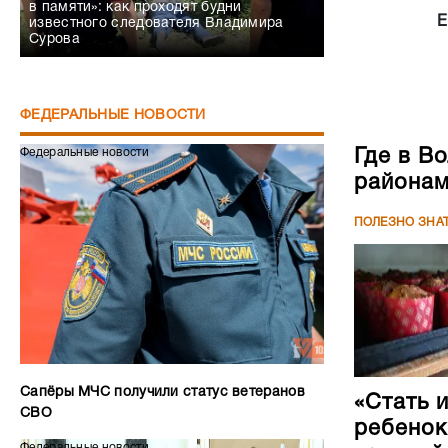
в памяти»: как проходят будни
Е
известного следователя Владимира
Сурова
ФЕДЕРАЛЬНЫЕ НОВОСТИ
Где в В
Федеральные новости
района
ПОЛЕЗНО ЗНА
Сапёры МЧС получили статус ветеранов
«Стать 
СВО
ребенок
Федеральные новости