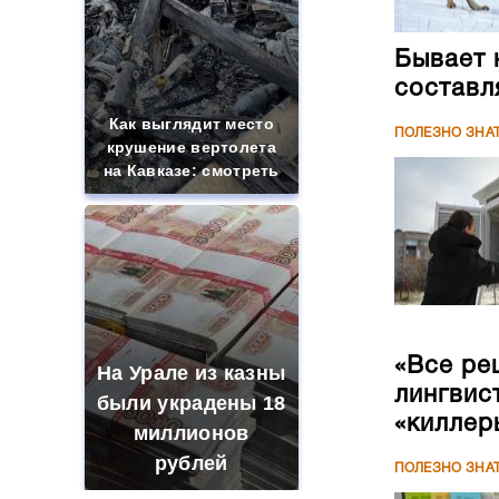
Бывает 
составл
Как выглядит место
ПОЛЕЗНО ЗНА
крушение вертолета
на Кавказе: смотреть
«Все ре
На Урале из казны
лингвис
были украдены 18
«киллер
миллионов
рублей
ПОЛЕЗНО ЗНА