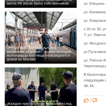
ул. Елецкая, 
месть УК после бунта собственников
ул. Калинина,
ул. Ковровск
с 33 по 35; у
7; ул. Лавочки
ул. Моздокска
«Лучше быть крупной рыбой в
ул Пугачевска
маленьком водоеме»: почему молодые
волгоградцы все чаще возвращаются
домой из Москвы
ул. Рабоче-Кр
Череповецкая,
В Красноарм
следующим ад
49, 84.
/
«Каждое преступление оставляет след