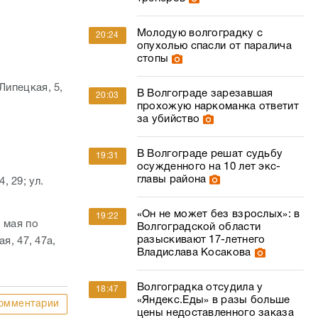
Молодую волгоградку с
20:24
опухолью спасли от паралича
стопы
 Липецкая, 5,
В Волгограде зарезавшая
20:03
прохожую наркоманка ответит
за убийство
В Волгограде решат судьбу
19:31
осужденного на 10 лет экс-
главы района
, 29; ул.
«Он не может без взрослых»: в
19:22
 мая по
Волгоградской области
разыскивают 17-летнего
я, 47, 47а,
Владислава Косакова
Волгоградка отсудила у
18:47
«Яндекс.Еды» в разы больше
омментарии
цены недоставленного заказа