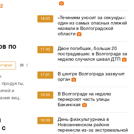
02
«Течением уносит за секунды»:
18:03
один из самых опасных пляжей
назвали в Волгоградской
области
ов по
Двое погибших, больше 20
17:40
пострадавших: в Волгограде за
неделю случился шквал ДТП
нтарии
0
В центре Волгограда зазвучит
17:01
к
орган
 продукты,
ичей и
В Волгограде на неделю
16:50
ания яиц.
перекроют часть улицы
Бакинская
й
День физкультурника в
16:39
Новоаннинском районе
 с
перенесли из-за экстремальной