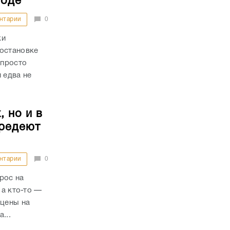
роде
нтарии
0
ки
 остановке
 просто
 едва не
 но и в
 редеют
нтарии
0
рос на
 а кто-то —
 цены на
...