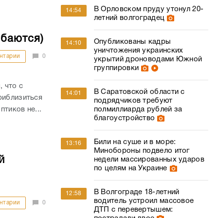
В Орловском пруду утонул 20-
14:54
летний волгоградец
ибаются)
Опубликованы кадры
14:10
уничтожения украинских
нтарии
0
укрытий дроноводами Южной
группировки
 что с
В Саратовской области с
14:01
риблизиться
подрядчиков требуют
тиков не...
полмиллиарда рублей за
благоустройство
Били на суше и в море:
13:16
Минобороны подвело итог
й
недели массированных ударов
по целям на Украине
В Волгограде 18-летний
12:58
водитель устроил массовое
нтарии
0
ДТП с перевертышем: