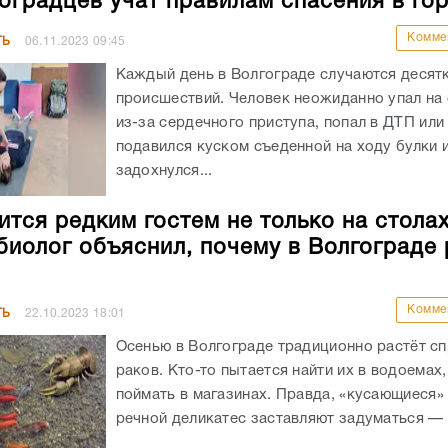
гоградцев учат правилам спасения в го
Комме
ТЬ
06.11.2023
09:45
Каждый день в Волгограде случаются десят
происшествий. Человек неожиданно упал на
из-за сердечного приступа, попал в ДТП или
подавился куском съеденной на ходу булки и
задохнулся...
тся редким гостем не только на столах,
 биолог объяснил, почему в Волгограде
Комме
ТЬ
22.10.2023
18:01
Осенью в Волгограде традиционно растёт сп
раков. Кто-то пытается найти их в водоемах,
поймать в магазинах. Правда, «кусающиеся»
речной деликатес заставляют задуматься — а