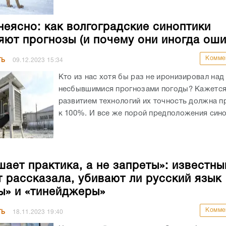
неясно: как волгоградские синоптики
яют прогнозы (и почему они иногда ош
Комме
ТЬ
09.12.2023
15:34
Кто из нас хотя бы раз не иронизировал над
несбывшимися прогнозами погоды? Кажется,
развитием технологий их точность должна п
к 100%. И все же порой предположения синоп
шает практика, а не запреты»: известны
т рассказала, убивают ли русский язык
ы» и «тинейджеры»
Комме
ТЬ
18.11.2023
19:40