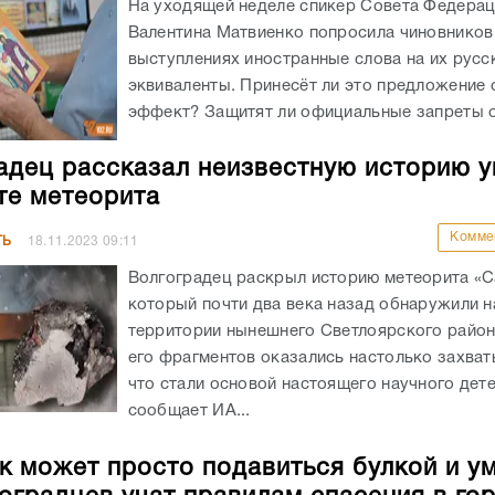
На уходящей неделе спикер Совета Федера
Валентина Матвиенко попросила чиновников
выступлениях иностранные слова на их русс
эквиваленты. Принесёт ли это предложение
эффект? Защитят ли официальные запреты от
адец рассказал неизвестную историю 
те метеорита
Комме
ТЬ
18.11.2023
09:11
Волгоградец раскрыл историю метеорита «С
который почти два века назад обнаружили н
территории нынешнего Светлоярского район
его фрагментов оказались настолько захва
что стали основой настоящего научного дете
сообщает ИА...
к может просто подавиться булкой и ум