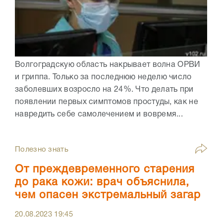
Волгоградскую область накрывает волна ОРВИ
и гриппа. Только за последнюю неделю число
заболевших возросло на 24%. Что делать при
появлении первых симптомов простуды, как не
навредить себе самолечением и вовремя...
Полезно знать
От преждевременного старения
до рака кожи: врач объяснила,
чем опасен экстремальный загар
20.08.2023
19:45