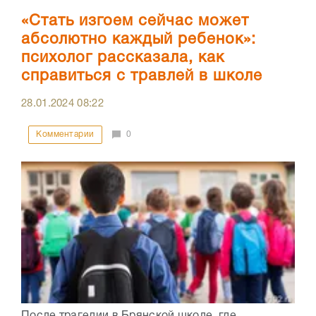
«Стать изгоем сейчас может
абсолютно каждый ребенок»:
психолог рассказала, как
справиться с травлей в школе
28.01.2024
08:22
Комментарии
0
После трагедии в Брянской школе, где