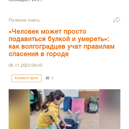
сообщает ИА...
Полезно знать
«Человек может просто
подавиться булкой и умереть»:
как волгоградцев учат правилам
спасения в городе
06.11.2023
09:45
Комментарии
0