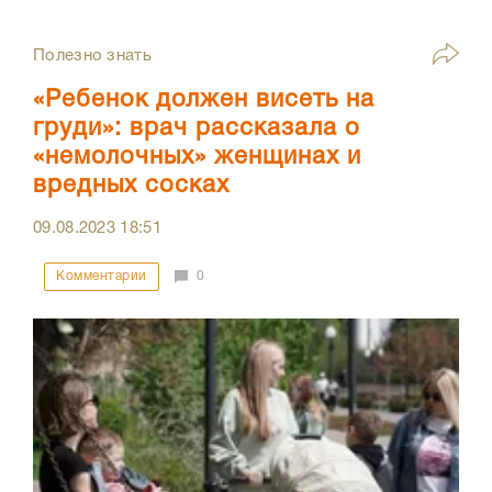
Полезно знать
«Ребенок должен висеть на
груди»: врач рассказала о
«немолочных» женщинах и
вредных сосках
09.08.2023
18:51
Комментарии
0