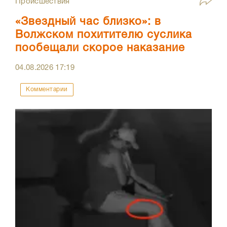
Происшествия
«Звездный час близко»: в
Волжском похитителю суслика
пообещали скорое наказание
04.08.2026
17:19
Комментарии