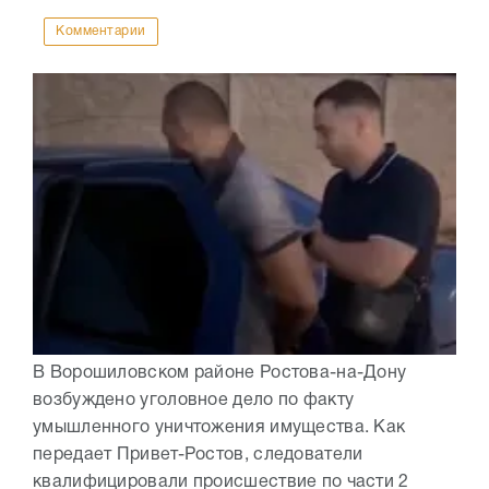
Комментарии
В Ворошиловском районе Ростова-на-Дону
возбуждено уголовное дело по факту
умышленного уничтожения имущества. Как
передает Привет-Ростов, следователи
квалифицировали происшествие по части 2