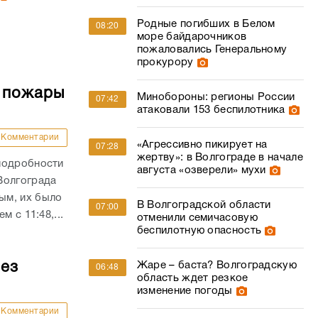
Родные погибших в Белом
08:20
море байдарочников
пожаловались Генеральному
прокурору
е пожары
Минобороны: регионы России
07:42
атаковали 153 беспилотника
Комментарии
«Агрессивно пикирует на
07:28
жертву»: в Волгограде в начале
подробности
августа «озверели» мухи
Волгограда
ым, их было
В Волгоградской области
07:00
 с 11:48,...
отменили семичасовую
беспилотную опасность
Жаре – баста? Волгоградскую
без
06:48
область ждет резкое
изменение погоды
Комментарии