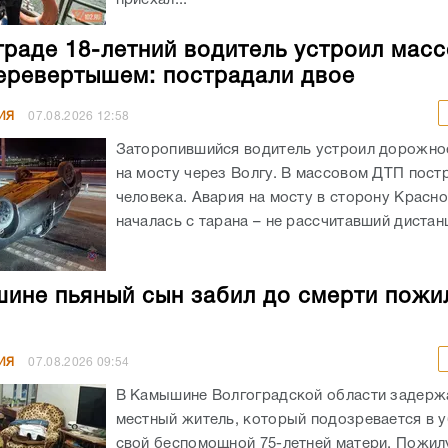
приехал...
граде 18-летний водитель устроил мас
еревертышем: пострадали двое
ИЯ
07.08.2026
12:58
Заторопившийся водитель устроил дорожно
на мосту через Волгу. В массовом ДТП пост
человека. Авария на мосту в сторону Красн
началась с тарана – не рассчитавший дистанц
ине пьяный сын забил до смерти пожи
ИЯ
07.08.2026
09:54
В Камышине Волгоградской области задержа
местный житель, который подозревается в 
свой беспомощной 75-летней матери. Пожил