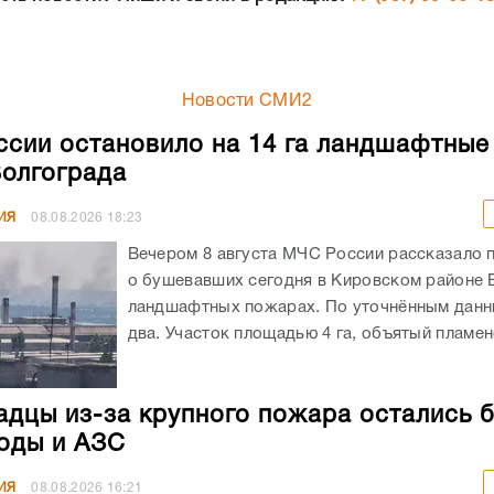
Новости СМИ2
сии остановило на 14 га ландшафтны
Волгограда
ИЯ
08.08.2026
18:23
Вечером 8 августа МЧС России рассказало 
о бушевавших сегодня в Кировском районе 
ландшафтных пожарах. По уточнённым данн
два. Участок площадью 4 га, объятый пламенем
адцы из-за крупного пожара остались 
воды и АЗС
ИЯ
08.08.2026
16:21