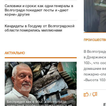
Силовики и сроки: как одни генералы в
Волгограде покидают посты и «дают
корни» другие
Кандидаты в Госдуму от Волгоградской
области померились миллионами
ПРОИСШЕСТВ
В Волгоград
АКТУАЛЬНО
в Дзержинск
102», что с
домашние ве
пожарно-спа
«Высота 102»
/
Беспредел как в 90-х: в Волгограде
Е
известный профессор пожаловался на