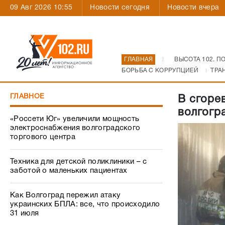
09 Авг 2026 10:55
Новости сегодня
Новости вчера
ГЛАВНАЯ
ВЫСОТА 102. П
БОРЬБА С КОРРУПЦИЕЙ
ТРА
ГЛАВНОЕ
В сгоре
волгогр
«Россети Юг» увеличили мощность
электроснабжения волгоградского
торгового центра
Техника для детской поликлиники – с
заботой о маленьких пациентах
Как Волгоград пережил атаку
украинских БПЛА: все, что происходило
31 июля