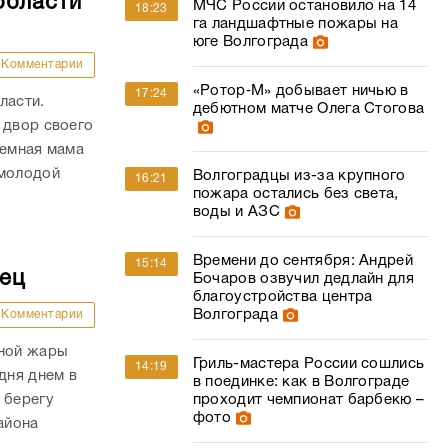
области
МЧС России остановило на 14
18:23
га ландшафтные пожары на
юге Волгограда
Комментарии
«Ротор‑М» добывает ничью в
17:24
ласти.
дебютном матче Олега Стогова
 двор своего
иемная мама
 молодой
Волгоградцы из-за крупного
16:21
пожара остались без света,
воды и АЗС
Времени до сентября: Андрей
15:14
дец
Бочаров озвучил дедлайн для
благоустройства центра
Волгограда
Комментарии
сной жары
Гриль-мастера России сошлись
14:19
дня днем в
в поединке: как в Волгограде
проходит чемпионат барбекю –
 берегу
фото
айона