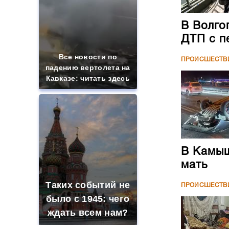
В Волго
ДТП с п
Все новости по
ПРОИСШЕСТВ
падению вертолета на
Кавказе: читать здесь
В Камыш
мать
Таких событий не
ПРОИСШЕСТВ
было с 1945: чего
ждать всем нам?