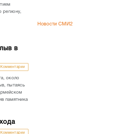
стием
 региону,
Новости СМИ2
лыв в
Комментарии
та, около
ыв, пытаясь
оармейском
ив памятника
ехода
Комментарии