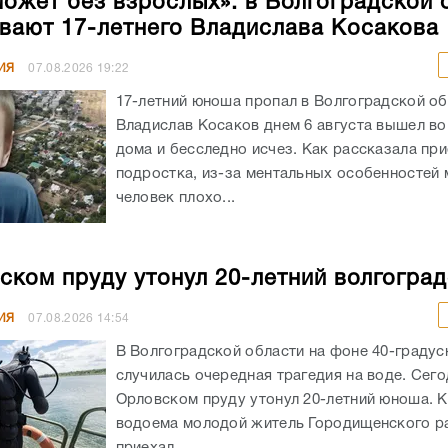
может без взрослых»: в Волгоградской 
вают 17-летнего Владислава Косакова
ИЯ
07.08.2026
19:22
17-летний юноша пропал в Волгоградской об
Владислав Косаков днем 6 августа вышел во
дома и бесследно исчез. Как рассказала пр
подростка, из-за ментальных особенностей
человек плохо...
ском пруду утонул 20-летний волгогра
ИЯ
07.08.2026
14:54
В Волгоградской области на фоне 40-граду
случилась очередная трагедия на воде. Сего
Орловском пруду утонул 20-летний юноша. К
водоема молодой житель Городищенского р