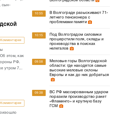
Волгоградской области
, сын-
В Волгограде разыскивают 71-
10:55
летнего пенсионера с
проблемами памяти
адской
Под Волгоградом силовики
10:15
прошерстили поля, склады и
Комментарии
производства в поисках
нелегалов
ны
Об этом, как
Меловые горы Волгоградской
09:58
бороны РФ.
области: где находятся самые
е утром 7...
высокие меловые склоны
Европы и как до них добраться
ВС РФ массированным ударом
09:38
поразили производство ракет
«Фламинго» и крупную базу
Комментарии
ГСМ
роизошло