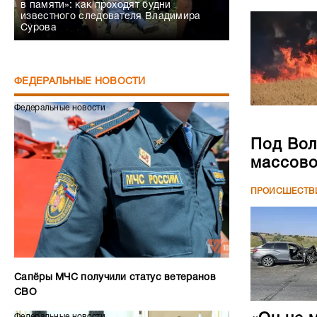
в памяти»: как проходят будни
известного следователя Владимира
Сурова
ФЕДЕРАЛЬНЫЕ НОВОСТИ
Федеральные новости
Под Вол
массово
ПРОИСШЕСТВ
Сапёры МЧС получили статус ветеранов
СВО
Федеральные новости