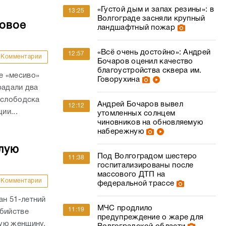
«Густой дым и запах резины»: в
13:25
Волгограде засняли крупный
совое
ландшафтный пожар
«Всё очень достойно»: Андрей
12:57
Комментарии
Бочаров оценил качество
благоустройства сквера им.
е «месиво»
Говорухина
радали два
ослободска
Андрей Бочаров вывел
12:12
ии...
утомленных солнцем
чиновников на обновляемую
набережную
лую
Под Волгоградом шестеро
11:38
госпитализированы после
массового ДТП на
Комментарии
федеральной трассе
н 51-летний
МЧС продлило
11:19
убийстве
предупреждение о жаре для
ую женщину,