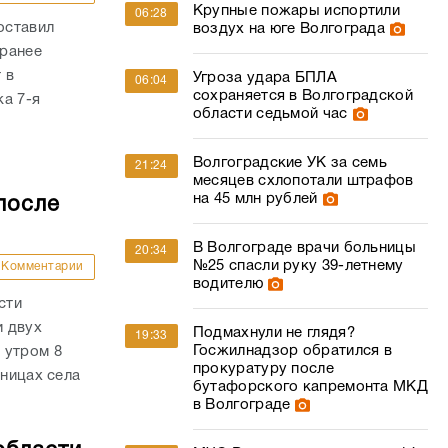
Крупные пожары испортили
06:28
оставил
воздух на юге Волгограда
 ранее
 в
Угроза удара БПЛА
06:04
сохраняется в Волгоградской
а 7-я
области седьмой час
Волгоградские УК за семь
21:24
месяцев схлопотали штрафов
на 45 млн рублей
после
В Волгограде врачи больницы
20:34
№25 спасли руку 39-летнему
Комментарии
водителю
сти
и двух
Подмахнули не глядя?
19:33
Госжилнадзор обратился в
 утром 8
прокуратуру после
аницах села
бутафорского капремонта МКД
в Волгограде