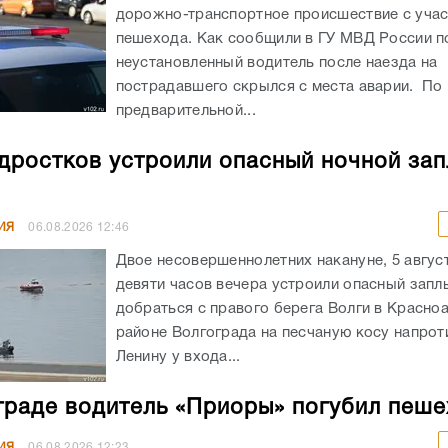
дорожно-транспортное происшествие с уча
пешехода. Как сообщили в ГУ МВД России по
неустановленный водитель после наезда на
пострадавшего скрылся с места аварии. По
предварительной...
дростков устроили опасный ночной зап
ИЯ
06.08.2026
12:46
Двое несовершеннолетних накануне, 5 авгус
девяти часов вечера устроили опасный запл
добраться с правого берега Волги в Красн
районе Волгограда на песчаную косу напрот
Ленину у входа...
граде водитель «Приоры» погубил пеш
ИЯ
06.08.2026
12:23