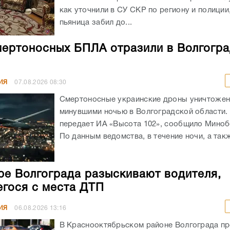
как уточнили в СУ СКР по региону и полиции
пьяница забил до...
мертоносных БПЛА отразили в Волгогр
ИЯ
07.08.2026
08:30
Смертоносные украинские дроны уничтоже
минувшими ночью в Волгоградской области. 
передает ИА «Высота 102», сообщило Мино
По данным ведомства, в течение ночи, а такж
ре Волгограда разыскивают водителя,
гося с места ДТП
ИЯ
06.08.2026
13:16
В Краснооктябрьском районе Волгограда п