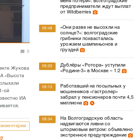
меня потери»: волгоградские
предприниматели ждут выплат
от Wildberries
«Они разве не высохли на
09:48
солнце?»: волгоградские
грибники похвастались
урожаем шампиньонов и
груздей
0
Дублёры «Ротора» уступили
09:30
пекте Жукова
«Родине‑3» в Москве – 1:2
ИА «Высота
Полыхали
Работавший на посыльных у
09:13
1-ой
мошенников «гастролер»
забрал у пенсионеров почти 4,5
известно ИА
миллиона
ивается.
На Волгоградскую область
08:34
надвигаются ливни со
омментарии
штормовым ветром: объявлено
экстренное предупреждение
02