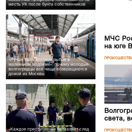
месть УК после бунта собственников
МЧС Рос
на юге 
ПРОИСШЕСТВ
«Лучше быть крупной рыбой в
маленьком водоеме»: почему молодые
волгоградцы все чаще возвращаются
домой из Москвы
Волгогр
света, 
«Каждое преступление оставляет след
ПРОИСШЕСТВ