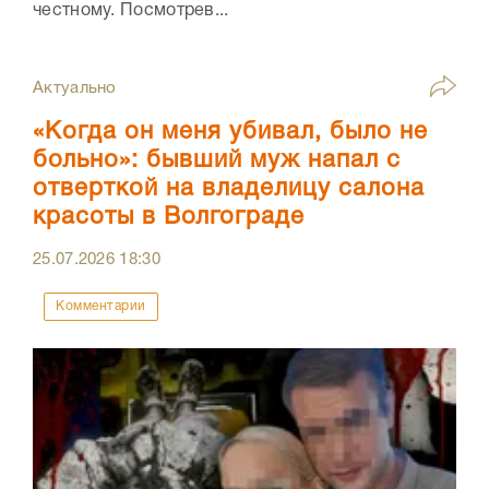
честному. Посмотрев...
Актуально
«Когда он меня убивал, было не
больно»: бывший муж напал с
отверткой на владелицу салона
красоты в Волгограде
25.07.2026
18:30
Комментарии