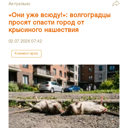
Актуально
«Они уже всюду!»: волгоградцы
просят спасти город от
крысиного нашествия
02.07.2026
07:42
Комментарии