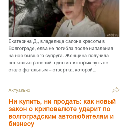
Екатерина Д., владелица салона красоты в
Волгограде, едва не погибла после нападения
на нее бывшего супруга. Женщина получила
несколько ранений, одно из которых чуть не
стало фатальным – отвертка, которой...
Актуально
Ни купить, ни продать: как новый
закон о криповалюте ударит по
волгоградским автолюбителям и
бизнесу