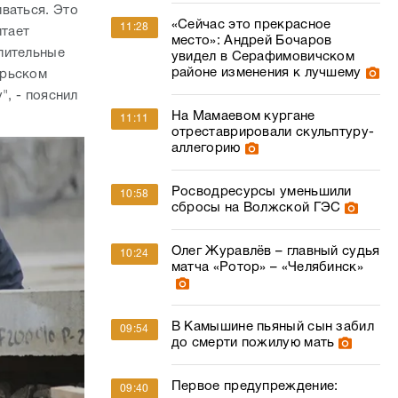
На Мамаевом кургане
11:11
отреставрировали скульптуру-
аллегорию
Росводресурсы уменьшили
10:58
сбросы на Волжской ГЭС
Олег Журавлёв – главный судья
10:24
матча «Ротор» – «Челябинск»
В Камышине пьяный сын забил
09:54
до смерти пожилую мать
Первое предупреждение:
09:40
волгоградским должникам за
свет придут цветные платежки
 Волгограда.
7 жителей Волгоградской
09:30
области подхватили опасные
болезни от клещей