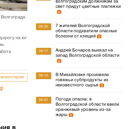
дорогу на юг
ин.
Андрей Бочаров выехал на
09:17
абота
запад Волгоградской области
В Михайловке произвели
09:10
омментарии
говяжьи субпродукты из
неизвестного сырья
02
Погода опасна: в
09:01
Волгоградской области ввели
оранжевый уровень из-за
жары
ния в
Комментарии
Новости СМИ2
тали
помутнели