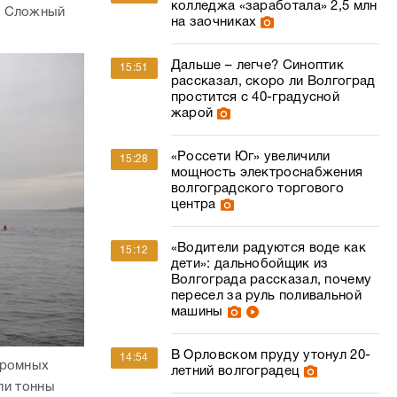
«Россети Юг» увеличили
15:28
мощность электроснабжения
волгоградского торгового
центра
«Водители радуются воде как
15:12
дети»: дальнобойщик из
Волгограда рассказал, почему
пересел за руль поливальной
машины
В Орловском пруду утонул 20-
14:54
громных
летний волгоградец
ли тонны
. Осталось
Опубликованы кадры
14:10
тировать
уничтожения украинских
укрытий дроноводами Южной
цию к концу
группировки
В Саратовской области с
14:01