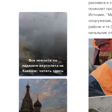
начальник о
Все новости по
падению вертолета на
Кавказе: читать здесь
Таких событий не
В планах во
было с 1945: чего
"Разработан
ждать всем нам?
существующе