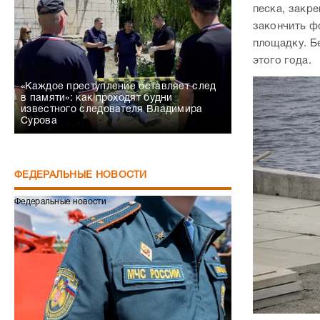
в памяти»: как проходят будни
известного следователя Владимира
Сурова
ФЕДЕРАЛЬНЫЕ НОВОСТИ
Федеральные новости
Объект был 
водохозяйст
Стоимость п
Сапёры МЧС получили статус ветеранов
СВО
Федеральные новости