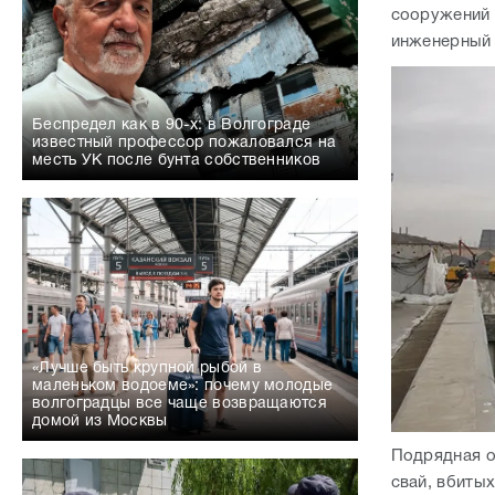
месть УК после бунта собственников
«Лучше быть крупной рыбой в
маленьком водоеме»: почему молодые
волгоградцы все чаще возвращаются
домой из Москвы
Подрядная о
свай, вбитых
песка, закр
закончить ф
площадку. Б
этого года.
«Каждое преступление оставляет след