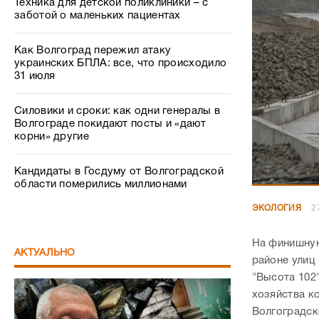
Силовики и сроки: как одни генералы в
Волгограде покидают посты и «дают
корни» другие
Кандидаты в Госдуму от Волгоградской
области померились миллионами
ЭКОЛОГИЯ
2
На финишную
АКТУАЛЬНО
районе улиц
"Высота 102
хозяйства к
Волгоградск
сооружений 
инженерный 
Беспредел как в 90-х: в Волгограде
известный профессор пожаловался на