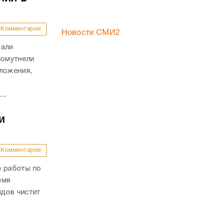
зложения,
..
и
Комментарии
е работы по
емя
дов чистит
 на