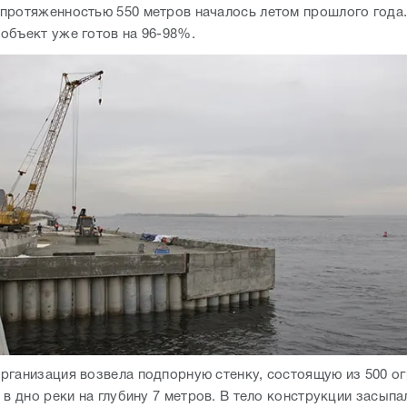
рганизация возвела подпорную стенку, состоящую из 500 о
 в дно реки на глубину 7 метров. В тело конструкции засыпа
епили все армированным бетоном, щебнем и бутовым камнем
ормирование откосов, завершить укладку щебня и заасфаль
ерегоукрепительное сооружение обещают сдать в эксплуата