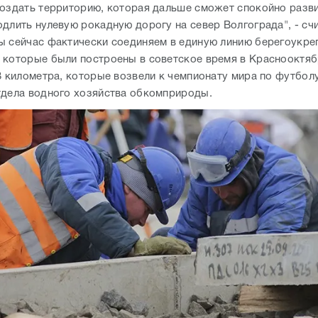
тдела водного хозяйства обкомприроды.
звести берегоукрепительные сооружения и в южных районах
а проектная документация по укреплению берега на юг от
го места к Кировскому району. Это порядка 6 километров.