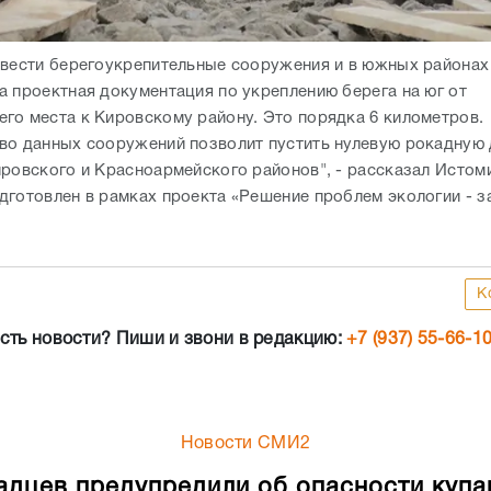
во данных сооружений позволит пустить нулевую рокадную 
ировского и Красноармейского районов", - рассказал Истом
дготовлен в рамках проекта «Решение проблем экологии - з
К
сть новости? Пиши и звони в редакцию:
+7 (937) 55-66-1
Новости СМИ2
адцев предупредили об опасности купа
ем» водоеме
5.08.2026
21:23
В Волгоградской области многие водоемы с
окрашиваться в зеленый или бурый цвета и 