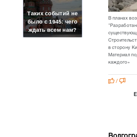
Строительст
в сторону К
Материал по
каждого»
/
Е
Волгогр
«цветущ
ЭКОЛОГИЯ
0