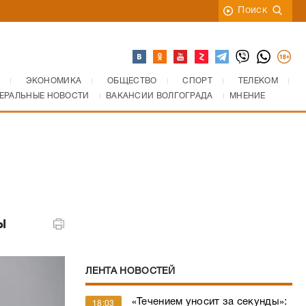
Поиск
ЭКОНОМИКА
ОБЩЕСТВО
СПОРТ
ТЕЛЕКОМ
ЕРАЛЬНЫЕ НОВОСТИ
ВАКАНСИИ ВОЛГОГРАДА
МНЕНИЕ
ы
ЛЕНТА НОВОСТЕЙ
«Течением уносит за секунды»:
18:03
один из самых опасных пляжей
назвали в Волгоградской
области
Двое погибших, больше 20
17:40
пострадавших: в Волгограде за