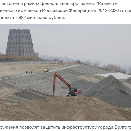
ружения позволят защитить инфраструктуру города Волгог
создать территорию, которая дальше сможет спокойно разви
одлить нулевую рокадную дорогу на север Волгограда", - сч
ы сейчас фактически соединяем в единую линию берегоукре
 которые были построены в советское время в Краснооктя
3 километра, которые возвели к чемпионату мира по футболу