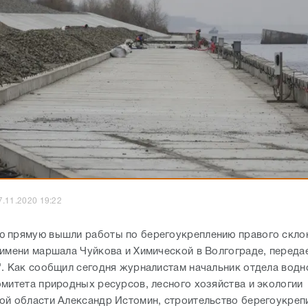
7.11.2020 19:22
 прямую вышли работы по берегоукреплению правого склон
 имени маршала Чуйкова и Химической в Волгограде, переда
". Как сообщил сегодня журналистам начальник отдела водн
омитета природных ресурсов, лесного хозяйства и экологии
ой области Александр Истомин, строительство берегоукреп
протяженностью 550 метров началось летом прошлого года
объект уже готов на 96-98%.