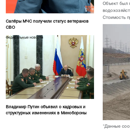
Владимир Путин объявил о кадровых и
структурных изменениях в Минобороны
"Данные соо
разливов и 
позволит пр
Истомин. "М
сооружения,
районе и те 