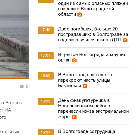
неделю случился шквал ДТП
В центре Волгограда зазвучит
17:01
орган
В Волгограде на неделю
16:50
перекроют часть улицы
Бакинская
0
День физкультурника в
16:39
а Волги в
Новоаннинском районе
ет ИА
перенесли из-за экстремальной
жары
ого
В Волгограде сотрудница
ительных
16:31
колледжа «заработала» 2,5 млн
. Сложный
на заочниках
Дальше – легче? Синоптик
15:51
рассказал, скоро ли Волгоград
простится с 40-градусной
жарой