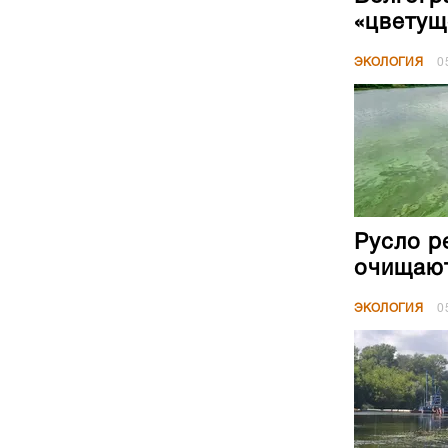
Русло р
очищают
ЭКОЛОГИЯ
0
В Волго
складе 