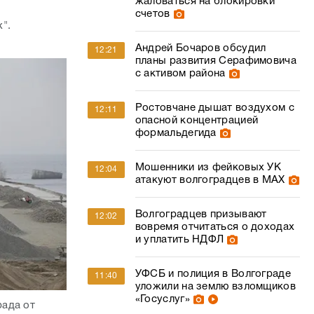
Ростовчане дышат воздухом с
12:11
опасной концентрацией
формальдегида
Мошенники из фейковых УК
12:04
атакуют волгоградцев в МАХ
Волгоградцев призывают
12:02
вовремя отчитаться о доходах
и уплатить НДФЛ
УФСБ и полиция в Волгограде
11:40
уложили на землю взломщиков
«Госуслуг»
рада от
ваться. Это
«Сейчас это прекрасное
11:28
итает
место»: Андрей Бочаров
пительные
увидел в Серафимовичском
районе изменения к лучшему
брьском
", - пояснил