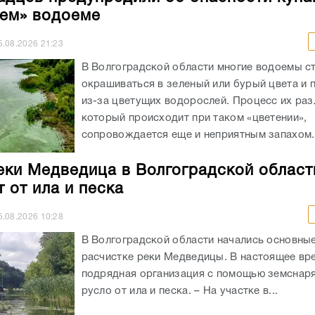
из-за цветущих водорослей. Процесс их ра
который происходит при таком «цветении»,
сопровождается еще и неприятным запахом..
еки Медведица в Волгоградской област
 от ила и песка
5.08.2026
10:28
В Волгоградской области начались основны
расчистке реки Медведицы. В настоящее вр
подрядная организация с помощью земснаря
русло от ила и песка. – На участке в...
граде исследуют воздух после пожаров
и предприятии