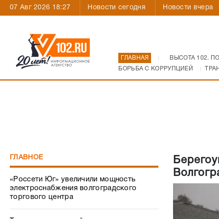
07 Авг 2026 18:27
Новости сегодня
Новости вчера
ГЛАВНАЯ
ВЫСОТА 102. П
БОРЬБА С КОРРУПЦИЕЙ
ТРА
ГЛАВНОЕ
Берегоу
Волгогр
«Россети Юг» увеличили мощность
электроснабжения волгоградского
торгового центра
Техника для детской поликлиники – с
заботой о маленьких пациентах
Как Волгоград пережил атаку
украинских БПЛА: все, что происходило
31 июля