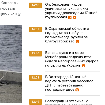
подрядчиков требуют
полмиллиарда рублей за
благоустройство
Били на суше и в море:
13:16
Минобороны подвело итог
недели массированных ударов
по целям на Украине
В Волгограде 18-летний
12:58
водитель устроил массовое
ДТП с перевертышем:
пострадали двое
Волгоградцы стали чаще
12:49
жаловаться на блокировки
счетов
".
Андрей Бочаров обсудил
12:21
планы развития Серафимовича
с активом района