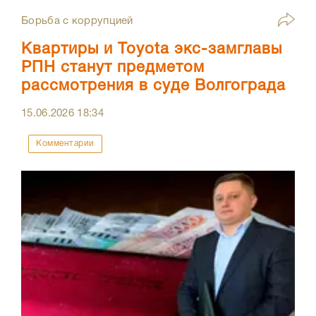
Борьба с коррупцией
Квартиры и Toyota экс-замглавы
РПН станут предметом
рассмотрения в суде Волгограда
15.06.2026
18:34
Комментарии