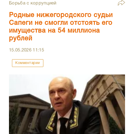
Борьба с коррупцией
Родные нижегородского судьи
Сапеги не смогли отстоять его
имущества на 54 миллиона
рублей
15.05.2026
11:15
Комментарии