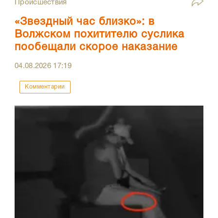
Происшествия
«Звездный час близко»: в
Волжском похитителю суслика
пообещали скорое наказание
04.08.2026
17:19
Комментарии