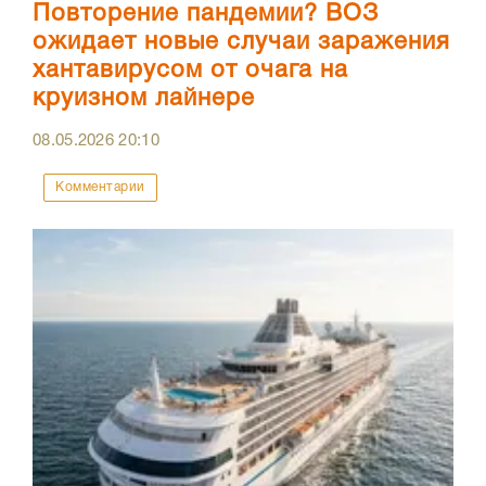
Повторение пандемии? ВОЗ
ожидает новые случаи заражения
хантавирусом от очага на
круизном лайнере
08.05.2026
20:10
Комментарии