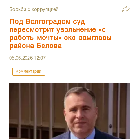
Борьба с коррупцией
Под Волгоградом суд
пересмотрит увольнение «с
работы мечты» экс-замглавы
района Белова
05.06.2026
12:07
Комментарии