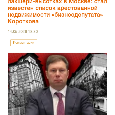
лакшери-высотках в Москве: стал
известен список арестованной
недвижимости «бизнесдепутата»
Короткова
14.05.2026
18:30
Комментарии