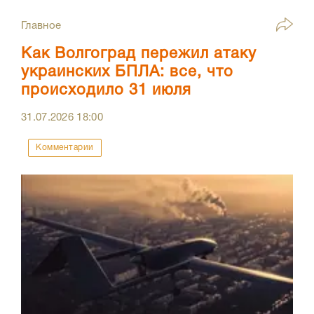
Главное
Как Волгоград пережил атаку
украинских БПЛА: все, что
происходило 31 июля
31.07.2026
18:00
Комментарии