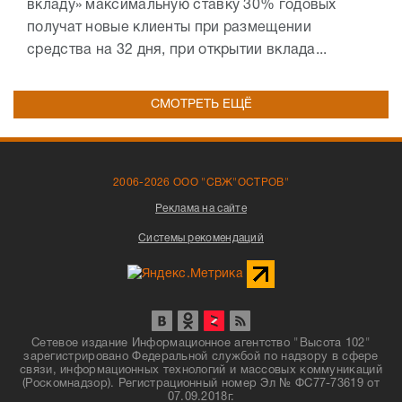
вкладу» максимальную ставку 30% годовых
получат новые клиенты при размещении
средства на 32 дня, при открытии вклада...
СМОТРЕТЬ ЕЩЁ
2006-2026 ООО "СВЖ"ОСТРОВ"
Реклама на сайте
Системы рекомендаций
Сетевое издание Информационное агентство "Высота 102"
зарегистрировано Федеральной службой по надзору в сфере
связи, информационных технологий и массовых коммуникаций
(Роскомнадзор). Регистрационный номер Эл № ФС77-73619 от
07.09.2018г.