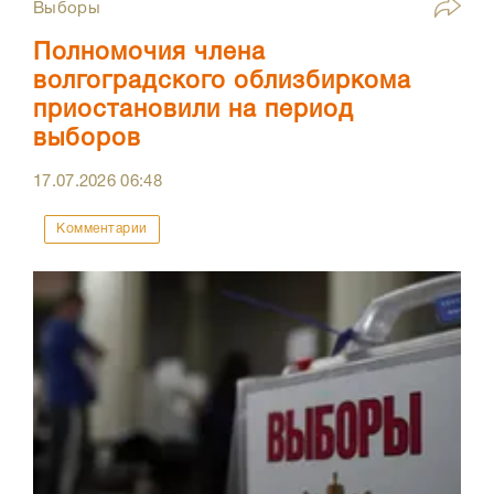
Выборы
Полномочия члена
волгоградского облизбиркома
приостановили на период
выборов
17.07.2026
06:48
Комментарии