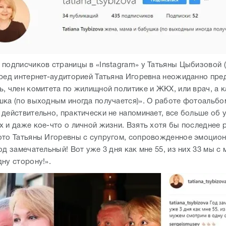
 подписчиков страницы в «Instagram» у Татьяны Цыбизовой 
еред интернет-аудиторией Татьяна Игоревна неожиданно пред
, член комитета по жилищной политике и ЖКХ, или врач, а к
шка (по выходным иногда получается)». О работе фотоальб
 действительно, практически не напоминает, все больше об 
х и даже кое-что о личной жизни. Взять хотя бы последнее
ото Татьяны Игоревны с супругом, сопровожденное эмоцио
од замечательный! Вот уже 3 дня как мне 55, из них 33 мы с
дну сторону!».