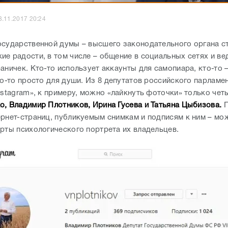
8.11.2017 20:24
осударственной думы – высшего законодательного органа ст
ие радости, в том числе – общение в социальных сетях и ве
аничек. Кто-то использует аккаунты для самопиара, кто-то 
то-то просто для души. Из 8 депутатов российского парламе
nstagram», к примеру, можно «лайкнуть фоточки» только чет
о, Владимир Плотников, Ирина Гусева и Татьяна Цыбизова.
П
ернет-страниц, публикуемым снимкам и подписям к ним – мо
ерты психологического портрета их владельцев.