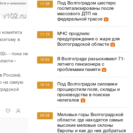
Под Волгоградом шестеро
11:38
госпитализированы после
массового ДТП на
федеральной трассе
 комитета
МЧС продлило
11:19
предупреждение о жаре для
поэтому в
Волгоградской области
2» - пока не
В Волгограде разыскивают 71-
10:55
власти –
летнего пенсионера с
проблемами памяти
в России).
о на самую
Под Волгоградом силовики
10:15
градской
прошерстили поля, склады и
производства в поисках
нелегалов
Меловые горы Волгоградской
09:58
области: где находятся самые
высокие меловые склоны
Европы и как до них добраться