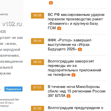
ВС РФ массированным ударом
09:38
поразили производство ракет
«Фламинго» и крупную базу
ГСМ
(435
стает не как
ФФК «Ротор» завершил
09:04
ак «жена,
выступление на «Играх
Будущего 2026»
ом народной
увлечениях,
Волгоградцам заморозят
 размещенное
08:33
переводы из-за
нальной
подозрительных приложений
 мужем
на телефоне
В течение ночи Минобороны
07:51
сбило над 15 регионами России
397 БПЛА
Волгоградцев предупредили о
07:00