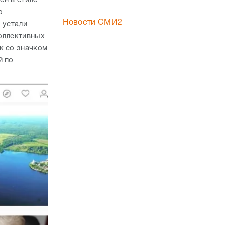
о
Новости СМИ2
з устали
оллективных
к со значком
й по