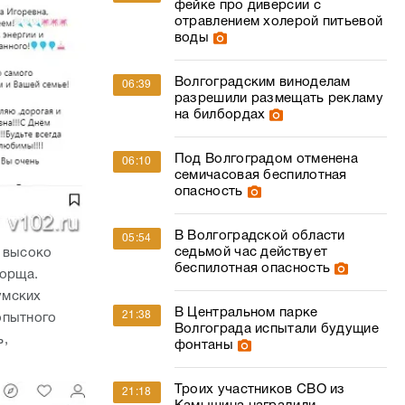
фейке про диверсии с
отравлением холерой питьевой
воды
Волгоградским виноделам
06:39
разрешили размещать рекламу
на билбордах
Под Волгоградом отменена
06:10
семичасовая беспилотная
опасность
В Волгоградской области
05:54
седьмой час действует
а высоко
беспилотная опасность
борща.
умских
В Центральном парке
21:38
опытного
Волгограда испытали будущие
ь,
фонтаны
Троих участников СВО из
21:18