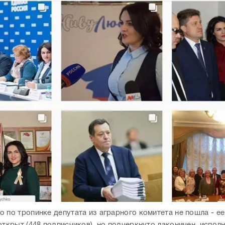
о по тропинке депутата из аграрного комитета не пошла - е
открыт (448 подписчиков), но подчеркнуто лаконичен, исполн