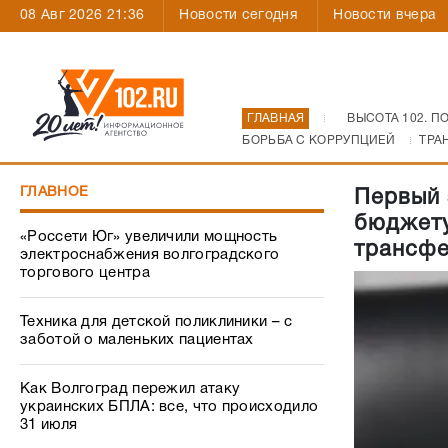
08 Авг 2026 21:36
Новости сегодня
Новости вчера
ГЛАВНАЯ
ВЫСОТА 102. П
БОРЬБА С КОРРУПЦИЕЙ
ТРА
ГЛАВНОЕ
Первый 
бюджету
«Россети Юг» увеличили мощность
трансфе
электроснабжения волгоградского
торгового центра
Техника для детской поликлиники – с
заботой о маленьких пациентах
Как Волгоград пережил атаку
украинских БПЛА: все, что происходило
31 июля