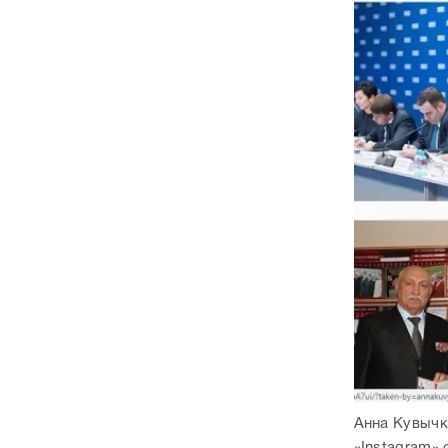
Анна Кувычк
«Instagram» 