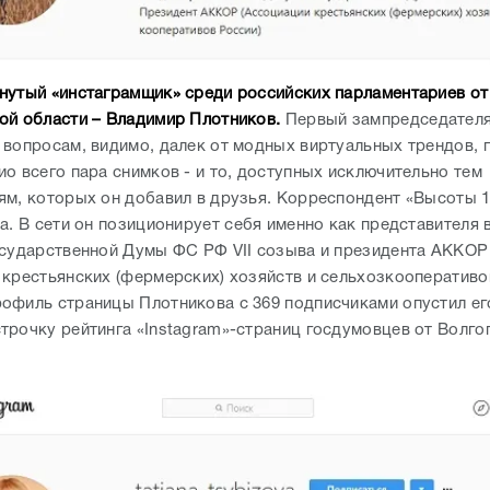
утый «инстаграмщик» среди российских парламентариев от
ой области – Владимир Плотников.
Первый зампредседателя
 вопросам, видимо, далек от модных виртуальных трендов, 
о всего пара снимков - и то, доступных исключительно тем
ям, которых он добавил в друзья. Корреспондент «Высоты 10
а. В сети он позиционирует себя именно как представителя 
осударственной Думы ФС РФ VII созыва и президента АККОР
 крестьянских (фермерских) хозяйств и сельхозкооперативо
офиль страницы Плотникова с 369 подписчиками опустил ег
трочку рейтинга «Instagram»-страниц госдумовцев от Волго