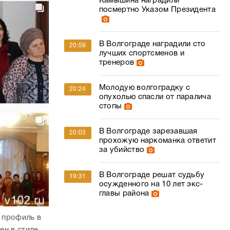
Камышина наградили
посмертно Указом Президента
В Волгограде наградили сто
20:59
лучших спортсменов и
тренеров
Молодую волгоградку с
20:24
опухолью спасли от паралича
стопы
В Волгограде зарезавшая
20:03
прохожую наркоманка ответит
за убийство
В Волгограде решат судьбу
19:31
осужденного на 10 лет экс-
главы района
е профиль в
ен в стиле