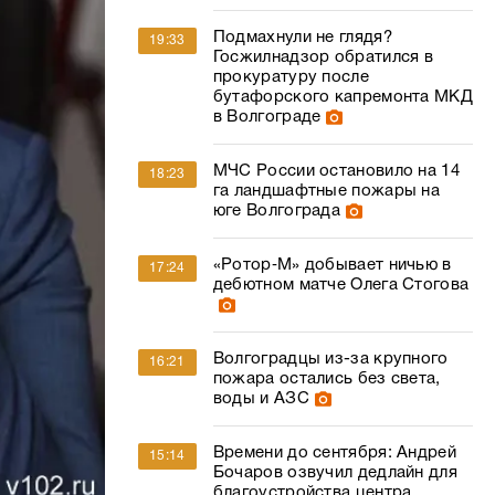
Подмахнули не глядя?
19:33
Госжилнадзор обратился в
прокуратуру после
бутафорского капремонта МКД
в Волгограде
МЧС России остановило на 14
18:23
га ландшафтные пожары на
юге Волгограда
«Ротор‑М» добывает ничью в
17:24
дебютном матче Олега Стогова
Волгоградцы из-за крупного
16:21
пожара остались без света,
воды и АЗС
Времени до сентября: Андрей
15:14
Бочаров озвучил дедлайн для
благоустройства центра