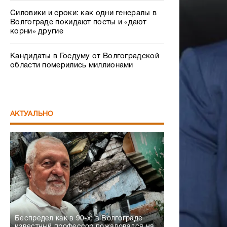
Силовики и сроки: как одни генералы в
Волгограде покидают посты и «дают
корни» другие
Кандидаты в Госдуму от Волгоградской
области померились миллионами
АКТУАЛЬНО
Беспредел как в 90-х: в Волгограде
известный профессор пожаловался на