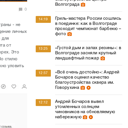
Волгограда
0
Гриль-мастера России сошлись
14:19
в поединке: как в Волгограде
раны - не
проходит чемпионат барбекю –
дение личных
фото
– для
нта от
«Густой дым и запах резины»: в
13:25
ырех. Это
Волгограде засняли крупный
ландшафтный пожар
о стилю
жно уловить
«Всё очень достойно»: Андрей
12:57
Бочаров оценил качество
благоустройства сквера им.
Говорухина
Андрей Бочаров вывел
12:12
утомленных солнцем
чиновников на обновляемую
набережную