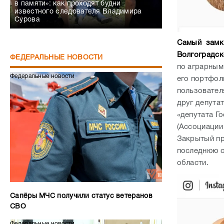
в памяти»: как проходят будни
известного следователя Владимира
Сурова
Самый замкн
Волгоградск
ФЕДЕРАЛЬНЫЕ НОВОСТИ
по аграрным
Федеральные новости
его портфоли
пользовател
друг депутат
«депутата Г
(Ассоциации
Закрытый пр
последнюю с
области.
Сапёры МЧС получили статус ветеранов
СВО
Федеральные новости