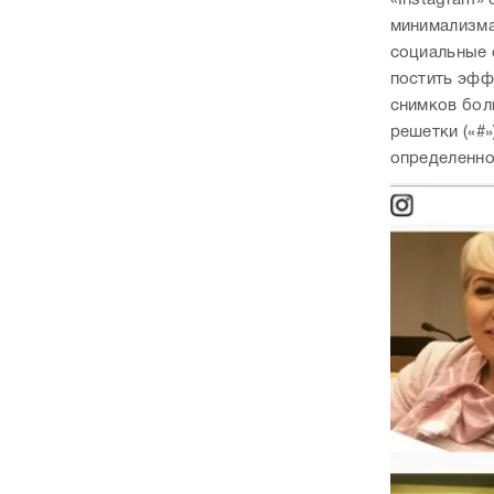
минимализма
социальные с
постить эфф
снимков бол
решетки («#
определенно