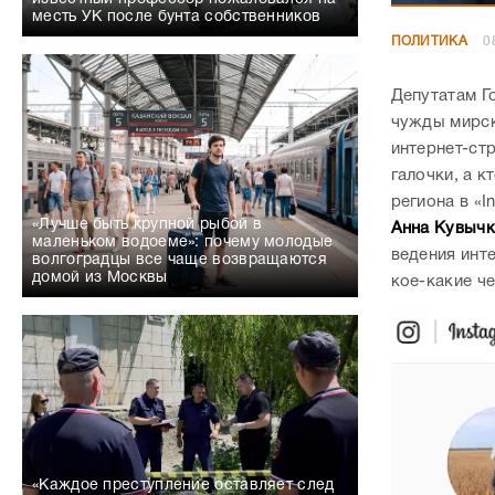
месть УК после бунта собственников
ПОЛИТИКА
0
Депутатам Г
чужды мирск
интернет-стр
галочки, а к
региона в «I
«Лучше быть крупной рыбой в
Анна Кувычк
маленьком водоеме»: почему молодые
ведения инт
волгоградцы все чаще возвращаются
домой из Москвы
кое-какие ч
«Каждое преступление оставляет след