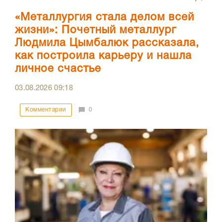
«Металлургия стала делом всей
жизни»: Почетный металлург
Людмила Цымбалюк рассказала,
как построила карьеру и нашла
личное счастье
03.08.2026
09:18
Комментарии
0