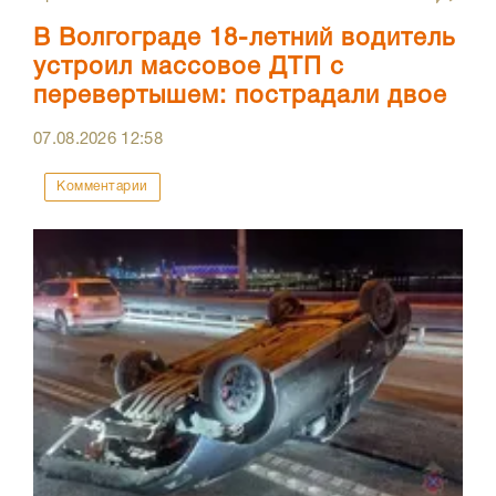
В Волгограде 18-летний водитель
устроил массовое ДТП с
перевертышем: пострадали двое
07.08.2026
12:58
Комментарии