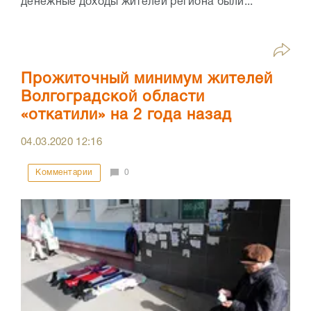
денежные доходы жителей региона были...
Прожиточный минимум жителей
Волгоградской области
«откатили» на 2 года назад
04.03.2020
12:16
Комментарии
0