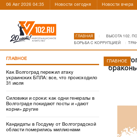
06 Авг 2026 04:35
Новости сегодня
Новости вчера
ГЛАВНАЯ
ВЫСОТА 102. П
БОРЬБА С КОРРУПЦИЕЙ
ТРА
ГЛАВНОЕ
В Волго
ГЛАВНОЕ
браконь
Как Волгоград пережил атаку
украинских БПЛА: все, что происходило
31 июля
Силовики и сроки: как одни генералы в
Волгограде покидают посты и «дают
корни» другие
Кандидаты в Госдуму от Волгоградской
области померились миллионами