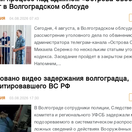
т в Волгоградском облсуде
НИЯ
04.08.2026
07:43
Сегодня, 4 августа, в Волгоградском облсуд
рассмотрение уголовного дела по обвинени
администратора телеграм-канала «Острова
Михаила Серенко по нескольким статьям уг
кодекса. Заседание пройдет в закрытом ре
Напомним,...
овано видео задержания волгоградца,
итировавшего ВС РФ
НИЯ
03.08.2026
17:30
В Волгограде сотрудники полиции, Следстве
комитета и регионального УФСБ задержали 
подозреваемого в систематическом распрос
ложных сведений о действиях Вооружённых 