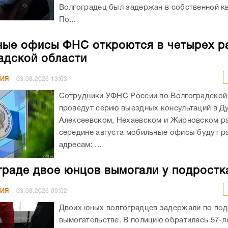
Волгоградец был задержан в собственной к
По...
ые офисы ФНС откроются в четырех р
адской области
НИЯ
03.08.2026
13:03
Сотрудники УФНС России по Волгоградской
проведут серию выездных консультаций в Д
Алексеевском, Нехаевском и Жирновском ра
середине августа мобильные офисы будут р
адресам: ...
граде двое юнцов вымогали у подростк
НИЯ
03.08.2026
09:02
Двоих юных волгоградцев задержали по по
вымогательстве. В полицию обратилась 57-л