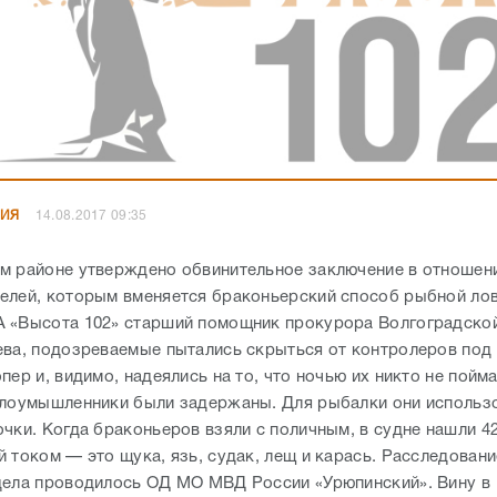
НИЯ
14.08.2017 09:35
м районе утверждено обвинительное заключение в отношен
елей, которым вменяется браконьерский способ рыбной лов
 «Высота 102» старший помощник прокурора Волгоградско
ева, подозреваемые пытались скрыться от контролеров под
пер и, видимо, надеялись на то, что ночью их никто не пойма
злоумышленники были задержаны. Для рыбалки они использ
очки. Когда браконьеров взяли с поличным, в судне нашли 4
 током — это щука, язь, судак, лещ и карась. Расследовани
дела проводилось ОД МО МВД России «Урюпинский». Вину в