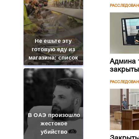
РАССЛЕДОВА
Не ешьте эту
готовую еду из
магазина: список
Админа 
закрыты
РАССЛЕДОВА
В ОАЭ произошло
жестокое
убийство
Закрыты