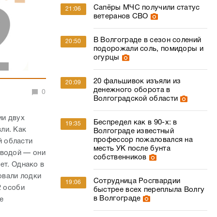
Сапёры МЧС получили статус
21:06
ветеранов СВО
В Волгограде в сезон солений
20:50
подорожали соль, помидоры и
огурцы
20 фальшивок изъяли из
20:09
денежного оборота в
0
Волгоградской области
ии двух
Беспредел как в 90-х: в
19:35
ли. Как
Волгограде известный
профессор пожаловался на
й области
месть УК после бунта
 водой — они
собственников
ет. Однако в
овали лодки
Сотрудница Росгвардии
19:06
2 особи
быстрее всех переплыла Волгу
в Волгограде
е