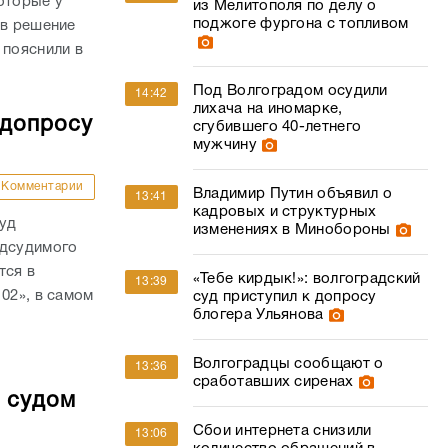
оторые у
из Мелитополя по делу о
поджоге фургона с топливом
ав решение
 пояснили в
Под Волгоградом осудили
14:42
лихача на иномарке,
 допросу
сгубившего 40-летнего
мужчину
Комментарии
Владимир Путин объявил о
13:41
кадровых и структурных
суд
изменениях в Минобороны
одсудимого
тся в
«Тебе кирдык!»: волгоградский
13:39
02», в самом
суд приступил к допросу
блогера Ульянова
Волгоградцы сообщают о
13:36
сработавших сиренах
о судом
Сбои интернета снизили
13:06