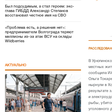
Был подсудимым, а стал героем: экс-
глава ГИБДД Александр Степанов
восстановил честное имя на СВО
«Проблема есть, а решения нет»:
предприниматели Волгограда теряют
миллионы из-за атак ВСУ на склады
Wildberries
РАССЛЕДОВА
В Урюпинско
АКТУАЛЬНО
местных жит
сообщила ИА
Ольга Токар
нырнули в Хо
результате 
и электроуд
рыбы, убитой
уголовного 