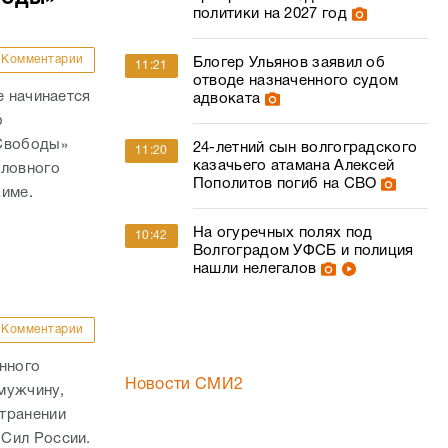
политики на 2027 год
Комментарии
Блогер Ульянов заявил об
11:21
отводе назначенного судом
е начинается
адвоката
ю
 Свободы»
24-летний сын волгоградского
11:20
казачьего атамана Алексей
оловного
Пополитов погиб на СВО
жиме.
На огуречных полях под
10:42
Волгоградом УФСБ и полиция
нашли нелегалов
Комментарии
нного
Новости СМИ2
мужчину,
транении
Сил России.