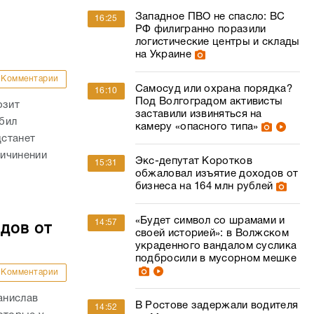
Западное ПВО не спасло: ВС
16:25
РФ филигранно поразили
логистические центры и склады
на Украине
Комментарии
Самосуд или охрана порядка?
16:10
Под Волгоградом активисты
озит
заставили извиняться на
бил
камеру «опасного типа»
дстанет
ричинении
Экс-депутат Коротков
15:31
обжаловал изъятие доходов от
бизнеса на 164 млн рублей
«Будет символ со шрамами и
14:57
дов от
своей историей»: в Волжском
украденного вандалом суслика
подбросили в мусорном мешке
Комментарии
анислав
В Ростове задержали водителя
14:52