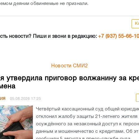
емом деянии обвиняемые не признали.
К
сть новости? Пиши и звони в редакцию:
+7 (937) 55-66-1
Новости СМИ2
я утвердила приговор волжанину за кр
мена
НИЯ
05.08.2026
17:25
Четвёртый кассационный суд общей юрисди
отклонил жалобу защиты 21-летнего жителя
осуждённого за незаконный доступ к персо
данным и мошенничество с кредитами. Об э
сообщили 5 августа в пресс-службе суда. ...