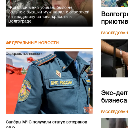
«Когда он меня убивал, было не
больно»: бывший муж напал с отверткой
Волгогр
на владелицу салона красоты в
приютив
Волгограде
РАССЛЕДОВА
ФЕДЕРАЛЬНЫЕ НОВОСТИ
Федеральные новости
Экс-деп
бизнеса
РАССЛЕДОВА
Сапёры МЧС получили статус ветеранов