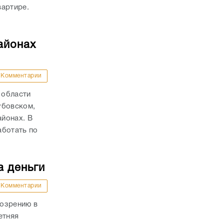
вартире.
айонах
Комментарии
 области
убовском,
йонах. В
аботать по
а деньги
Комментарии
дозрению в
етняя