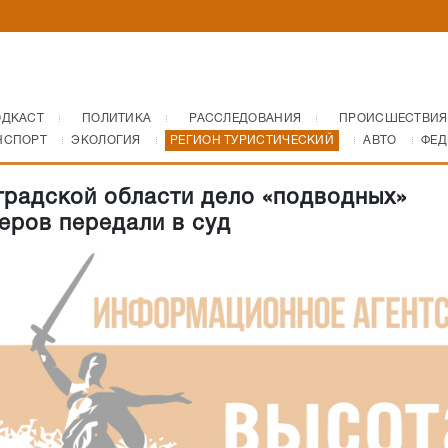
ОДКАСТ
ПОЛИТИКА
РАССЛЕДОВАНИЯ
ПРОИСШЕСТВИЯ
НСПОРТ
ЭКОЛОГИЯ
РЕГИОН ТУРИСТИЧЕСКИЙ
АВТО
ФЕД
градской области дело «подводных»
еров передали в суд