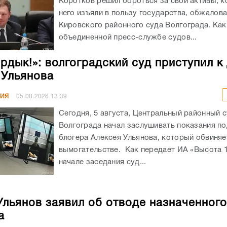
Коротков решил бороться за свои активы, к
него изъяли в пользу государства, обжалов
Кировского районного суда Волгограда. Как
объединенной пресс-службе судов...
ирдык!»: волгоградский суд приступил к
 Ульянова
НИЯ
05.08.2026
13:39
Сегодня, 5 августа, Центральный районный 
Волгограда начал заслушивать показания п
блогера Алексея Ульянова, который обвиняе
вымогательстве. Как передает ИА «Высота 1
начале заседания суд...
Ульянов заявил об отводе назначенног
а