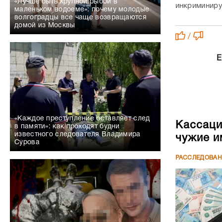
«Лучше быть крупной рыбой в
инкриминиру
маленьком водоеме»: почему молодые
волгоградцы все чаще возвращаются
домой из Москвы
/
Е
«Каждое преступление оставляет след
Кассаци
в памяти»: как проходят будни
известного следователя Владимира
чужие и
Сурова
РАССЛЕДОВА