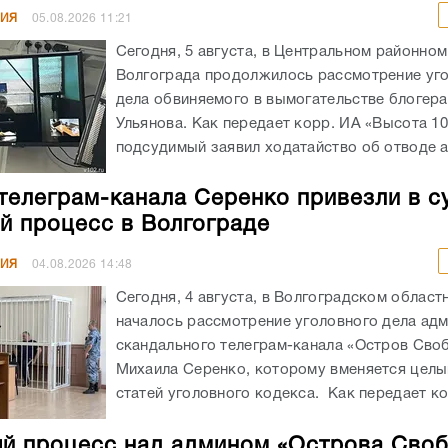
НИЯ
05.08.2026
11:21
Сегодня, 5 августа, в Центральном районном
Волгограда продолжилось рассмотрение уг
дела обвиняемого в вымогательстве блогера
Ульянова. Как передает корр. ИА «Высота 10
подсудимый заявил ходатайство об отводе а
телеграм-канала Серенко привезли в с
й процесс в Волгограде
НИЯ
04.08.2026
14:48
Сегодня, 4 августа, в Волгоградском област
началось рассмотрение уголовного дела ад
скандального телеграм-канала «Остров Сво
Михаила Серенко, которому вменяется целы
статей уголовного кодекса. Как передает кор
й процесс над админом «Острова Сво