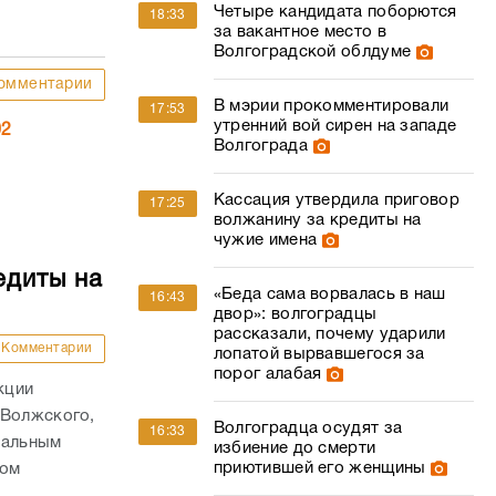
Четыре кандидата поборются
18:33
за вакантное место в
Волгоградской облдуме
омментарии
В мэрии прокомментировали
17:53
утренний вой сирен на западе
02
Волгограда
Кассация утвердила приговор
17:25
волжанину за кредиты на
чужие имена
едиты на
«Беда сама ворвалась в наш
16:43
двор»: волгоградцы
рассказали, почему ударили
Комментарии
лопатой вырвавшегося за
порог алабая
кции
 Волжского,
Волгоградца осудят за
16:33
нальным
избиение до смерти
приютившей его женщины
том