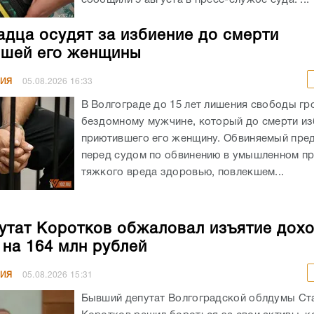
адца осудят за избиение до смерти
шей его женщины
НИЯ
05.08.2026
16:33
В Волгограде до 15 лет лишения свободы гр
бездомному мужчине, который до смерти из
приютившего его женщину. Обвиняемый пре
перед судом по обвинению в умышленном п
тяжкого вреда здоровью, повлекшем...
утат Коротков обжаловал изъятие дохо
 на 164 млн рублей
НИЯ
05.08.2026
15:31
Бывший депутат Волгоградской облдумы Ст