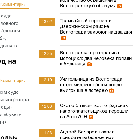
количество обращений в
Комментарии
Волгоградскую облдуму
 суде
Трамвайный переезд в
13:02
оловного
Дзержинском районе
 Алексея
Волгограда закроют на два дня
2»,
двоката...
Волгоградка протаранила
12:25
мотоцикл: два человека попали
уд на
в больницу
Учительница из Волгограда
12:19
Комментарии
стала миллионершей после
выигрыша в лотерею
ном суде
министратора
Около 5 тысяч волгоградских
12:03
боды»
налогоплательщиков перешли
й «букет»
на АвтоУСН
р....
Андрей Бочаров назвал
11:53
боды»
приоритеты бюджетной