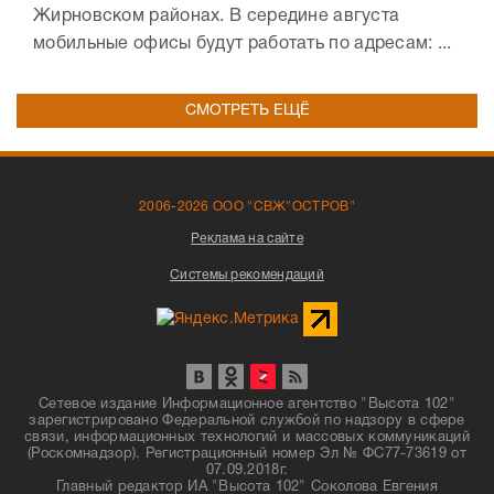
Жирновском районах. В середине августа
мобильные офисы будут работать по адресам: ...
СМОТРЕТЬ ЕЩЁ
2006-2026 ООО "СВЖ"ОСТРОВ"
Реклама на сайте
Системы рекомендаций
Сетевое издание Информационное агентство "Высота 102"
зарегистрировано Федеральной службой по надзору в сфере
связи, информационных технологий и массовых коммуникаций
(Роскомнадзор). Регистрационный номер Эл № ФС77-73619 от
07.09.2018г.
Главный редактор ИА "Высота 102" Соколова Евгения