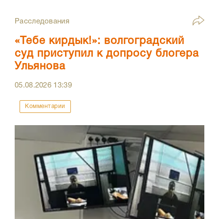
Расследования
«Тебе кирдык!»: волгоградский
суд приступил к допросу блогера
Ульянова
05.08.2026
13:39
Комментарии