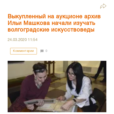
Выкупленный на аукционе архив
Ильи Машкова начали изучать
волгоградские искусствоведы
24.03.2020
11:54
Комментарии
0