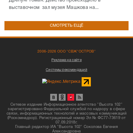
Дрепунг Гоман. Действо происходило в
выставочном зал музея Машкова на...
СМОТРЕТЬ ЕЩЁ
2006-2026 ООО "СВЖ"ОСТРОВ"
Реклама на сайте
Системы рекомендаций
Сетевое издание Информационное агентство "Высота 102"
зарегистрировано Федеральной службой по надзору в сфере
связи, информационных технологий и массовых коммуникаций
(Роскомнадзор). Регистрационный номер Эл № ФС77-73619 от
07.09.2018г.
Главный редактор ИА "Высота 102" Соколова Евгения
Александровна