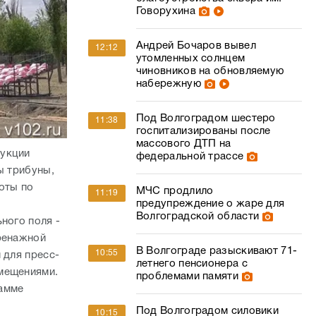
Говорухина
Андрей Бочаров вывел
12:12
утомленных солнцем
чиновников на обновляемую
набережную
Под Волгоградом шестеро
11:38
госпитализированы после
массового ДТП на
рукции
федеральной трассе
ы трибуны,
оты по
МЧС продлило
11:19
предупреждение о жаре для
Волгоградской области
ного поля -
дренажной
В Волгограде разыскивают 71-
10:55
 для пресс-
летнего пенсионера с
омещениями.
проблемами памяти
рамме
Под Волгоградом силовики
10:15