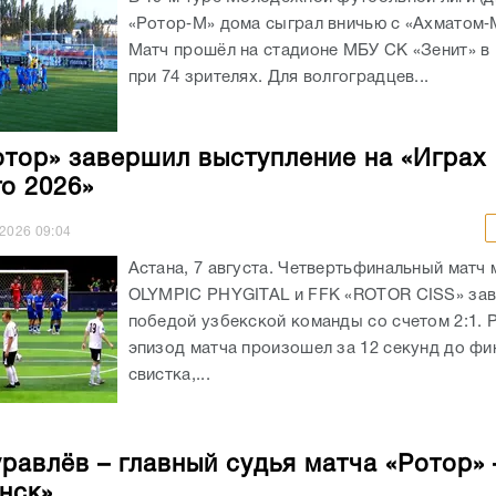
«Ротор‑М» дома сыграл вничью с «Ахматом‑М
Матч прошёл на стадионе МБУ СК «Зенит» в
при 74 зрителях. Для волгоградцев...
тор» завершил выступление на «Играх
о 2026»
.2026
09:04
Астана, 7 августа. Четвертьфинальный матч
OLYMPIC PHYGITAL и FFK «ROTOR CISS» за
победой узбекской команды со счетом 2:1.
эпизод матча произошел за 12 секунд до фи
свистка,...
равлёв – главный судья матча «Ротор» 
нск»