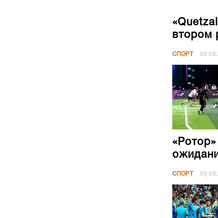
«Quetza
втором 
СПОРТ
06.08
«Ротор»
ожидан
СПОРТ
06.08