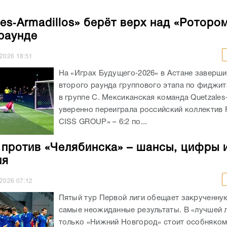
les‑Armadillos» берёт верх над «Роторо
раунде
.2026
18:51
На «Играх Будущего‑2026» в Астане заверши
второго раунда группового этапа по фиджи
в группе C. Мексиканская команда Quetzales‑
уверенно переиграла российский коллектив
CISS GROUP» – 6:2 по...
 против «Челябинска» – шансы, цифры 
ия
.2026
07:12
Пятый тур Первой лиги обещает закрученную
самые неожиданные результаты. В «лучшей 
только «Нижний Новгород» стоит особняком