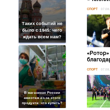
СПОРТ
07.08
Таких событий не
было с 1945: чего
ждать всем нам?
«Ротор»
благода
СПОРТ
07.08
В магазинах России
ажиотаж из-за этого
продукта: что купить?