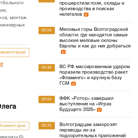
утбольного
прошерстили поля, склады и
производства в поисках
ии,
нелегалов
кса, монтаж
 инженерных
Меловые горы Волгоградской
09:58
области: где находятся самые
высокие меловые склоны
Европы и как до них добраться
омментарии
02
ВС РФ массированным ударом
09:38
поразили производство ракет
«Фламинго» и крупную базу
ГСМ
ФФК «Ротор» завершил
09:04
выступление на «Играх
Олега
Будущего 2026»
Волгоградцам заморозят
08:33
Комментарии
переводы из-за
подозрительных приложений
ивизион Б)