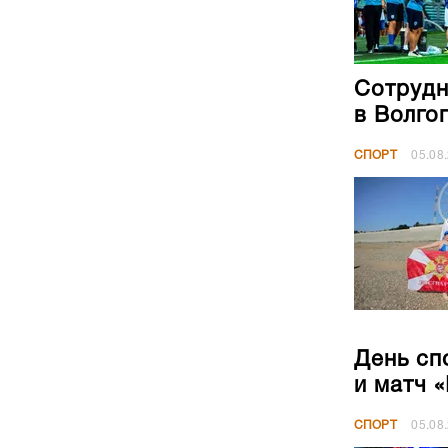
Сотрудн
в Волго
СПОРТ
05.08
День сп
и матч 
СПОРТ
05.08