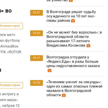
за убийство
м» во
В Волгограде решат судьбу
19:31
осужденного на 10 лет экс-
главы района
Комментарии
«Он не может без взрослых»: в
19:22
лся матч
Волгоградской области
тал‑футболу
разыскивают 17-летнего
Владислава Косакова
Armadillos
 FFK «ROTOR
Волгоградка отсудила у
18:47
«Яндекс.Еды» в разы больше
цены недоставленного заказа
и
«Течением уносит за секунды»:
18:03
Комментарии
один из самых опасных пляжей
назвали в Волгоградской
 интригу и
области
лиге мира»
, набрав 12