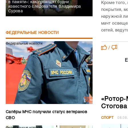
в памяти»: как проходят будни
Кроме того,
известного следователя Владимира
покрытия, м
Сурова
наружной ли
мачт освеще
сетей, веду
ФЕДЕРАЛЬНЫЕ НОВОСТИ
Федеральные новости
/
Е
«Ротор‑
Стогова
Сапёры МЧС получили статус ветеранов
СПОРТ
08.08
СВО
Федеральные новости