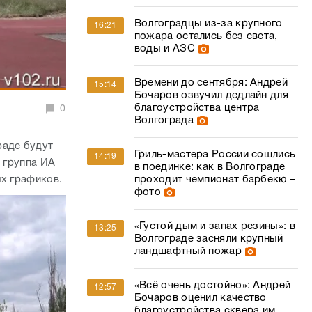
Волгоградцы из-за крупного
16:21
пожара остались без света,
воды и АЗС
Времени до сентября: Андрей
15:14
Бочаров озвучил дедлайн для
благоустройства центра
0
Волгограда
раде будут
Гриль-мастера России сошлись
14:19
я группа ИА
в поединке: как в Волгограде
проходит чемпионат барбекю –
ых графиков.
фото
«Густой дым и запах резины»: в
13:25
Волгограде засняли крупный
ландшафтный пожар
«Всё очень достойно»: Андрей
12:57
Бочаров оценил качество
благоустройства сквера им.