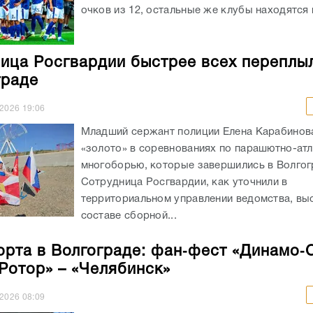
очков из 12, остальные же клубы находятся в
ица Росгвардии быстрее всех переплы
граде
.2026
19:06
Младший сержант полиции Елена Карабинов
«золото» в соревнованиях по парашютно-ат
многоборью, которые завершились в Волгог
Сотрудница Росгвардии, как уточнили в
территориальном управлении ведомства, вы
составе сборной...
орта в Волгограде: фан‑фест «Динамо‑
«Ротор» – «Челябинск»
.2026
08:09