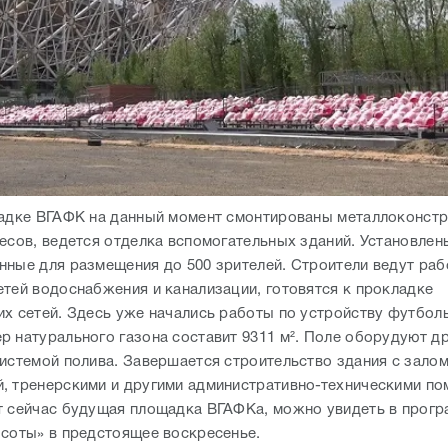
щадке ВГАФК на данный момент смонтированы металлоконст
весов, ведется отделка вспомогательных зданий. Установлен
нные для размещения до 500 зрителей. Строители ведут раб
етей водоснабжения и канализации, готовятся к прокладке
их сетей. Здесь уже начались работы по устройству футболь
р натурального газона составит 9311 м². Поле оборудуют 
системой полива. Завершается строительство здания с залом
, тренерскими и другими административно-техническими п
т сейчас будущая площадка ВГАФКа, можно увидеть в прог
ысоты» в предстоящее воскресенье.