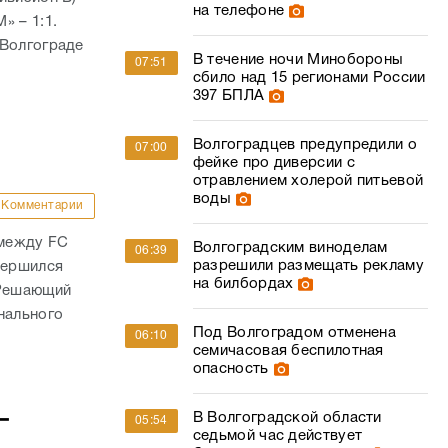
на телефоне
» – 1:1.
 Волгограде
В течение ночи Минобороны
07:51
сбило над 15 регионами России
397 БПЛА
Волгоградцев предупредили о
07:00
фейке про диверсии с
отравлением холерой питьевой
воды
Комментарии
 между FC
Волгоградским виноделам
06:39
разрешили размещать рекламу
вершился
на билбордах
 Решающий
нального
Под Волгоградом отменена
06:10
семичасовая беспилотная
опасность
–
В Волгоградской области
05:54
седьмой час действует