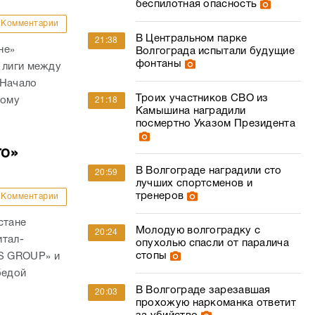
беспилотная опасность
Комментарии
В Центральном парке
21:38
не»
Волгограда испытали будущие
фонтаны
 лиги между
 Начало
Троих участников СВО из
кому
21:18
Камышина наградили
посмертно Указом Президента
го»
В Волгограде наградили сто
20:59
лучших спортсменов и
тренеров
Комментарии
стане
Молодую волгоградку с
20:24
итал-
опухолью спасли от паралича
стопы
S GROUP» и
бедой
В Волгограде зарезавшая
20:03
прохожую наркоманка ответит