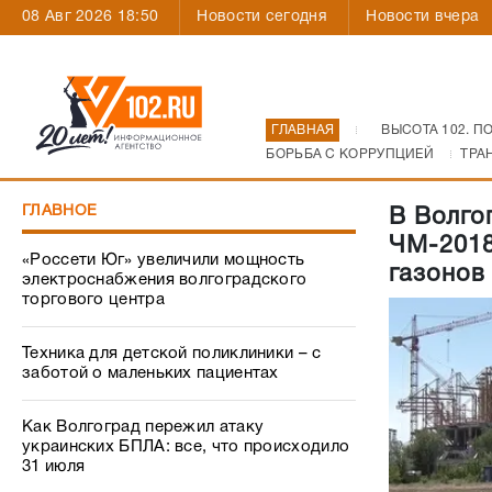
08 Авг 2026 18:50
Новости сегодня
Новости вчера
ГЛАВНАЯ
ВЫСОТА 102. П
БОРЬБА С КОРРУПЦИЕЙ
ТРА
ГЛАВНОЕ
В Волго
ЧМ-2018
«Россети Юг» увеличили мощность
газонов
электроснабжения волгоградского
торгового центра
Техника для детской поликлиники – с
заботой о маленьких пациентах
Как Волгоград пережил атаку
украинских БПЛА: все, что происходило
31 июля