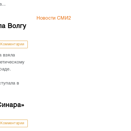
...
Новости СМИ2
ла Волгу
Комментарии
а взяла
летическому
раде.
ступала в
Синара»
Комментарии