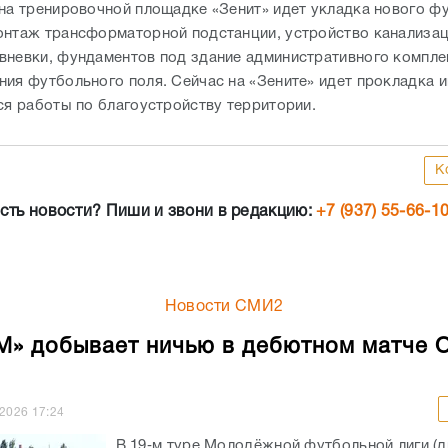
 на тренировочной площадке «Зенит» идет укладка нового ф
онтаж трансформаторной подстанции, устройство канализац
вневки, фундаментов под здание административного компле
ния футбольного поля. Сейчас на «Зените» идет прокладка
тся работы по благоустройству территории.
К
сть новости? Пиши и звони в редакцию:
+7 (937) 55-66-1
Новости СМИ2
М» добывает ничью в дебютном матче 
.2026
17:24
В 19‑м туре Молодёжной футбольной лиги (д