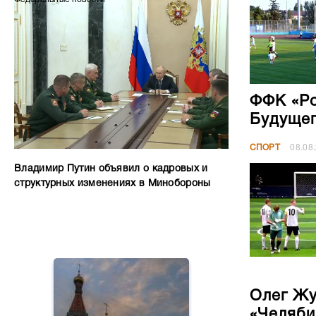
ФФК «Ро
Будущег
СПОРТ
08.08
Владимир Путин объявил о кадровых и
структурных изменениях в Минобороны
Олег Жу
«Челяби