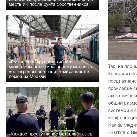
месть УК после бунта собственников
«Лучше быть крупной рыбой в
Так, на пло
маленьком водоеме»: почему молодые
волгоградцы все чаще возвращаются
кровли и на
домой из Москвы
предназначе
прокладке с
электрическ
общий разме
системой и 
конференций
Как выгляди
«Взгляд с В
«Каждое преступление оставляет след