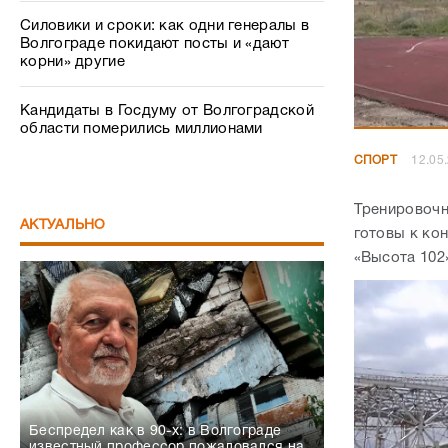
Силовики и сроки: как одни генералы в
Волгограде покидают посты и «дают
корни» другие
Кандидаты в Госдуму от Волгоградской
области померились миллионами
СПОРТ
12.05
Тренировочн
АКТУАЛЬНО
готовы к кон
«Высота 102
Беспредел как в 90-х: в Волгограде
известный профессор пожаловался на