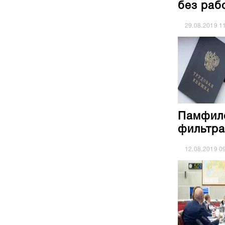
без раб
29.08.2019
1
Памфило
фильтра
12.08.2019
0