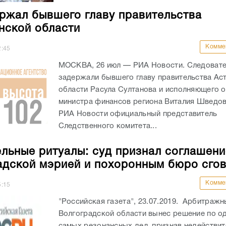
ржал бывшего главу правительства
нской области
Комме
2:45
МОСКВА, 26 июл — РИА Новости. Следоват
задержали бывшего главу правительства Ас
области Расула Султанова и исполняющего 
министра финансов региона Виталия Шведо
РИА Новости официальный представитель
Следственного комитета...
льные ритуалы: суд признал соглашен
адской мэрией и похоронным бюро сго
Комме
5:15
"Российская газета", 23.07.2019. Арбитражн
Волгоградской области вынес решение по о
самых резонансных дел, признав недействи