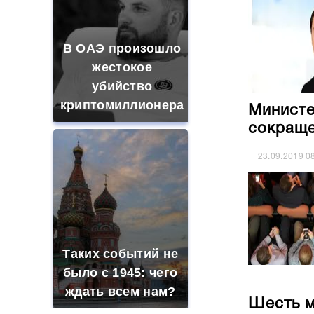
В ОАЭ произошло
жестокое
убийство
криптомиллионера
Министе
сокраще
23.09.2019
0
Таких событий не
было с 1945: чего
ждать всем нам?
Шесть м