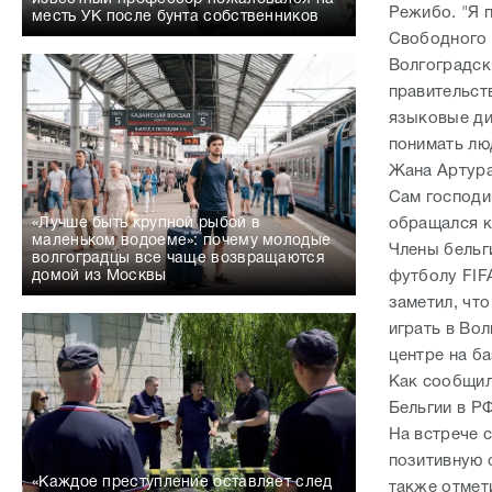
Режибо. "Я 
месть УК после бунта собственников
Свободного 
Волгоградск
правительст
языковые ди
понимать люд
Жана Артур
Сам господи
обращался к
«Лучше быть крупной рыбой в
маленьком водоеме»: почему молодые
Члены бельг
волгоградцы все чаще возвращаются
футболу FIF
домой из Москвы
заметил, что
играть в Вол
центре на ба
Как сообщил
Бельгии в Р
На встрече с
позитивную 
«Каждое преступление оставляет след
также отмет