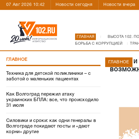
07 Авг 2026 10:42
Новости сегодня
Новости вчера
ГЛАВНАЯ
ВЫСОТА 102. П
БОРЬБА С КОРРУПЦИЕЙ
ТРА
ГЛАВНОЕ
ВолГУ и
ГЛАВНОЕ
возможн
Техника для детской поликлиники – с
заботой о маленьких пациентах
Как Волгоград пережил атаку
украинских БПЛА: все, что происходило
31 июля
Силовики и сроки: как одни генералы в
Волгограде покидают посты и «дают
корни» другие