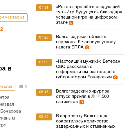
«Ротор» прошёл в следующий
07:31
тур «Игр Будущего» благодаря
успешной игре на цифровом
омментарии
этапе
02
Волгоградская область
07:20
пережила 9-часовую угрозу
налета БПЛА
«Настоящий мужик!»: Ветеран
07:02
СВО рассказал о
ра в
неформальном разговоре с
губернатором Бочаровым
нтарии
0
Волгоградский хирург за
06:15
отпуск принял в ЛНР 500
нтра
пациентов
назвал
 Бочарова
В аэропорту Волгограда
05:59
ктивным
сократилось количество
ерт
задержанных и отмененных