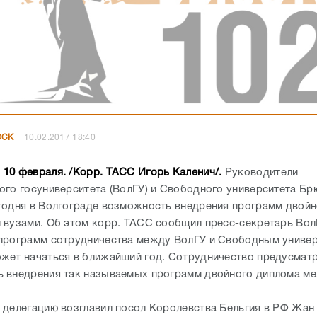
ОСК
10.02.2017 18:40
10 февраля. /Корр. ТАСС Игорь Каленич/.
Руководители
ого госуниверситета (ВолГУ) и Свободного университета Бр
годня в Волгограде возможность внедрения программ двой
 вузами. Об этом корр. ТАСС сообщил пресс-секретарь Вол
программ сотрудничества между ВолГУ и Свободным униве
жет начаться в ближайший год. Сотрудничество предусматр
 внедрения так называемых программ двойного диплома м
 делегацию возглавил посол Королевства Бельгия в РФ Жан