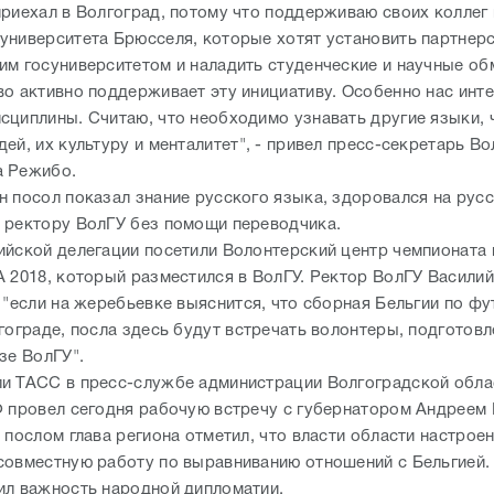
приехал в Волгоград, потому что поддерживаю своих коллег 
университета Брюсселя, которые хотят установить партнерс
им госуниверситетом и наладить студенческие и научные об
во активно поддерживает эту инициативу. Особенно нас инт
сциплины. Считаю, что необходимо узнавать другие языки,
ей, их культуру и менталитет", - привел пресс-секретарь В
а Режибо.
н посол показал знание русского языка, здоровался на русс
 ректору ВолГУ без помощи переводчика.
ийской делегации посетили Волонтерский центр чемпионата 
A 2018, который разместился в ВолГУ. Ректор ВолГУ Васили
 "если на жеребьевке выяснится, что сборная Бельгии по ф
гограде, посла здесь будут встречать волонтеры, подготов
зе ВолГУ".
и ТАСС в пресс-службе администрации Волгоградской обла
Ф провел сегодня рабочую встречу с губернатором Андреем
 послом глава региона отметил, что власти области настрое
совместную работу по выравниванию отношений с Бельгией.
ил важность народной дипломатии.