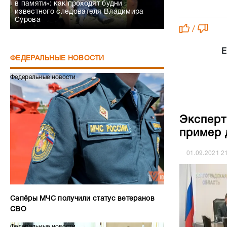
в памяти»: как проходят будни
известного следователя Владимира
Сурова
/
Е
ФЕДЕРАЛЬНЫЕ НОВОСТИ
Федеральные новости
Эксперт
пример 
01.09.2021
2
Сапёры МЧС получили статус ветеранов
СВО
Федеральные новости