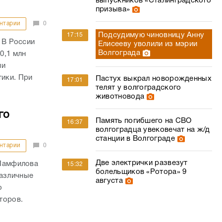
выпускников «Сталинградского
призыва»
нтарии
0
Подсудимую чиновницу Анну
17:15
) В России
Елисееву уволили из мэрии
Волгограда
0,1 млн
ли
тики. При
Пастух выкрал новорожденных
17:01
телят у волгоградского
животновода
го
Память погибшего на СВО
16:37
волгоградца увековечат на ж/д
станции в Волгограде
нтарии
0
Две электрички развезут
 Памфилова
15:32
болельщиков «Ротора» 9
различные
августа
о
торов.