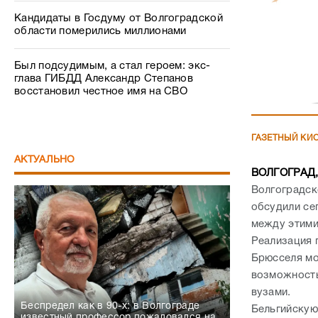
Кандидаты в Госдуму от Волгоградской
области померились миллионами
Был подсудимым, а стал героем: экс-
глава ГИБДД Александр Степанов
восстановил честное имя на СВО
ГАЗЕТНЫЙ КИ
АКТУАЛЬНО
ВОЛГОГРАД, 
Волгоградск
обсудили се
между этими
Реализация 
Брюсселя мо
возможность
вузами.
Беспредел как в 90-х: в Волгограде
Бельгийскую
известный профессор пожаловался на