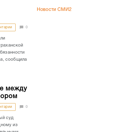
Новости СМИ2
нтарии
0
ели
траханской
обязанности
ва, сообщила
ие между
вором
нтарии
0
ый суд
дному из
тельными