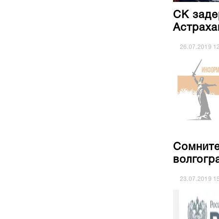
СК заде
Астраха
26.07.2019
1
Сомните
волгогр
23.07.2019
1