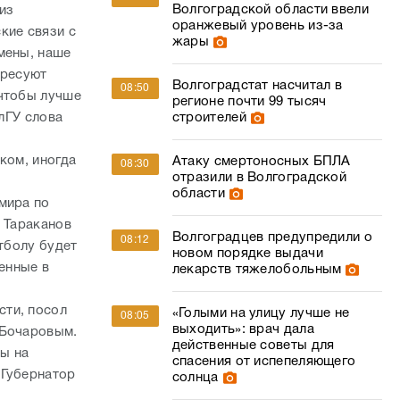
Волгоградской области ввели
из
оранжевый уровень из-за
кие связи с
жары
мены, наше
ересуют
Волгоградстат насчитал в
08:50
 чтобы лучше
регионе почти 99 тысяч
олГУ слова
строителей
ком, иногда
Атаку смертоносных БПЛА
08:30
отразили в Волгоградской
области
мира по
й Тараканов
Волгоградцев предупредили о
08:12
утболу будет
новом порядке выдачи
ленные в
лекарств тяжелобольным
сти, посол
«Голыми на улицу лучше не
08:05
выходить»: врач дала
 Бочаровым.
действенные советы для
ны на
спасения от испепеляющего
 Губернатор
солнца