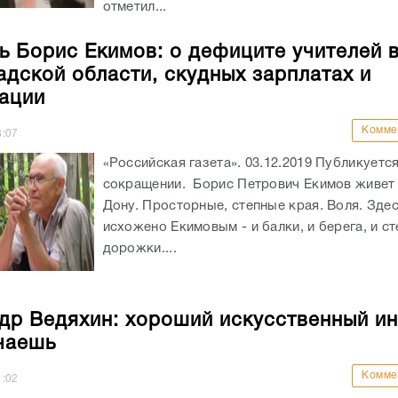
отметил...
ь Борис Екимов: о дефиците учителей 
адской области, скудных зарплатах и
ации
Комме
8:07
«Российская газета». 03.12.2019 Публикуется
сокращении. Борис Петрович Екимов живет 
Дону. Просторные, степные края. Воля. Здес
исхожено Екимовым - и балки, и берега, и с
дорожки....
др Ведяхин: хороший искусственный ин
чаешь
Комме
1:02