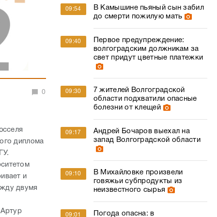
В Камышине пьяный сын забил
09:54
до смерти пожилую мать
Первое предупреждение:
09:40
волгоградским должникам за
свет придут цветные платежки
7 жителей Волгоградской
09:30
0
области подхватили опасные
болезни от клещей
юсселя
Андрей Бочаров выехал на
09:17
запад Волгоградской области
ного диплома
ГУ.
рситетом
В Михайловке произвели
09:10
ивает и
говяжьи субпродукты из
ежду двумя
неизвестного сырья
 Артур
Погода опасна: в
09:01