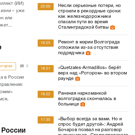
ллект (ИИ)
Несли серьезные потери, но
20:00
жизни – уже
строили в рекордные сроки:
как железнодорожники
он или
спасали пути во время
жет...
Сталинградской битвы
Ремонт в мэрии Волгограда
19:25
е
отложили из-за отсутствия
подрядчика
нтарии
0
«Quetzales‑Armadillos» берёт
18:51
верх над «Ротором» во втором
а в России
раунде
правления:
армии»
Раненая наркоманкой
18:22
волгоградка скончалась в
мся,
больнице
«Выбор всегда за вами. Но и
17:35
спрос будет другой»: Андрей
 России
Бочаров позвал на разговор