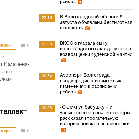
рейсов
В Волгоградской области 6
в
22:16
августа объявлена беспилотная
опасность
ВКСС отказала сыну
21:28
нтарии
0
волгоградского экс-депутата в
возвращении судейской мантии
 в
в Калаче-на-
ь всё
Аэропорт Волгограда
20:54
тежки-
предупредил о возможных
изменениях в расписании
рейсов
«Окликнул бабушку – и
20:35
теллект
услышал ее голос»: волонтеры
рассказали трогательную
историю поисков пенсионерки
нтарии
0