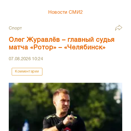
Новости СМИ2
Спорт
Олег Журавлёв – главный судья
матча «Ротор» – «Челябинск»
07.08.2026
10:24
Комментарии