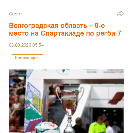
Спорт
Волгоградская область – 9‑е
место на Спартакиаде по регби‑7
03.08.2026
05:54
Комментарии