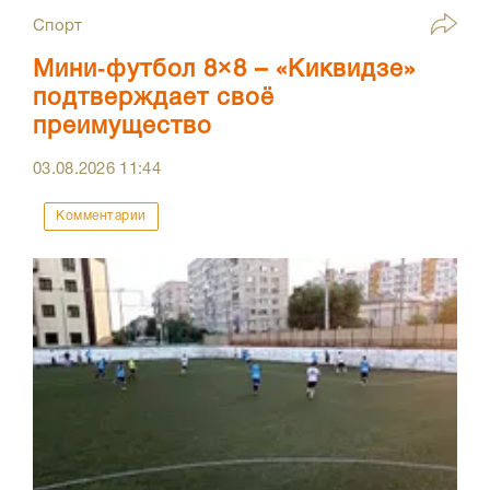
Спорт
Мини‑футбол 8×8 – «Киквидзе»
подтверждает своё
преимущество
03.08.2026
11:44
Комментарии