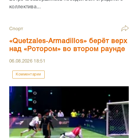
коллектива...
Спорт
«Quetzales‑Armadillos» берёт верх
над «Ротором» во втором раунде
06.08.2026
18:51
Комментарии