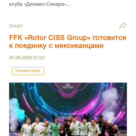
клуба «Динамо‑Синара»...
Спорт
FFK «Rotor CISS Group» готовится
к поединку с мексиканцами
05.08.2026
07:22
Комментарии