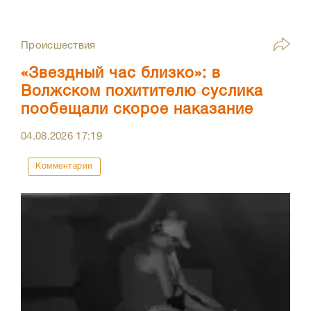
Происшествия
«Звездный час близко»: в
Волжском похитителю суслика
пообещали скорое наказание
04.08.2026
17:19
Комментарии