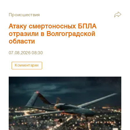
Происшествия
Атаку смертоносных БПЛА
отразили в Волгоградской
области
07.08.2026
08:30
Комментарии