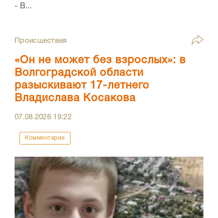
- В...
Происшествия
«Он не может без взрослых»: в
Волгоградской области
разыскивают 17-летнего
Владислава Косакова
07.08.2026
19:22
Комментарии