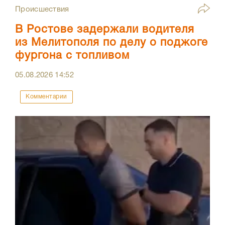
Происшествия
В Ростове задержали водителя
из Мелитополя по делу о поджоге
фургона с топливом
05.08.2026
14:52
Комментарии