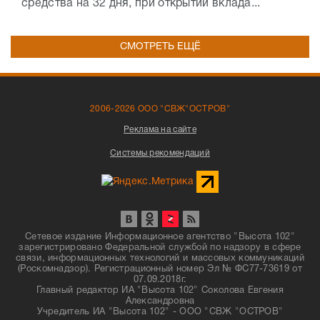
средства на 32 дня, при открытии вклада...
СМОТРЕТЬ ЕЩЁ
2006-2026 ООО "СВЖ"ОСТРОВ"
Реклама на сайте
Системы рекомендаций
Сетевое издание Информационное агентство "Высота 102"
зарегистрировано Федеральной службой по надзору в сфере
связи, информационных технологий и массовых коммуникаций
(Роскомнадзор). Регистрационный номер Эл № ФС77-73619 от
07.09.2018г.
Главный редактор ИА "Высота 102" Соколова Евгения
Александровна
Учредитель ИА "Высота 102" - ООО "СВЖ "ОСТРОВ"