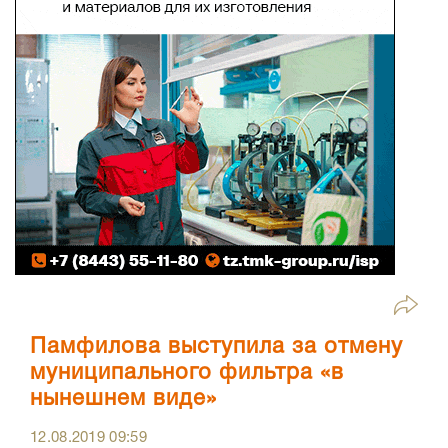
Памфилова выступила за отмену
муниципального фильтра «в
нынешнем виде»
12.08.2019
09:59