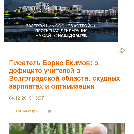
Писатель Борис Екимов: о
дефиците учителей в
Волгоградской области, скудных
зарплатах и оптимизации
04.12.2019
18:07
Комментарии
0