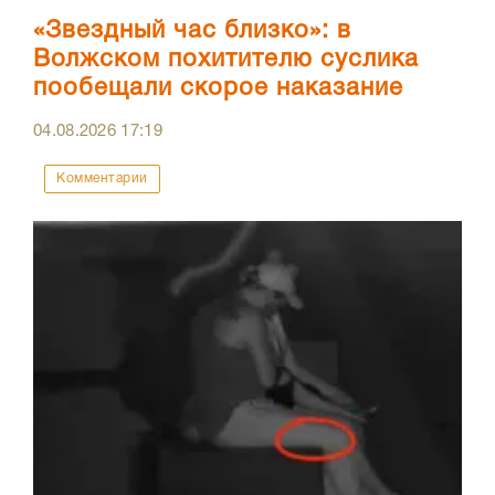
«Звездный час близко»: в
Волжском похитителю суслика
пообещали скорое наказание
04.08.2026
17:19
Комментарии