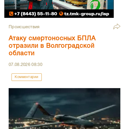
Происшествия
Атаку смертоносных БПЛА
отразили в Волгоградской
области
07.08.2026
08:30
Комментарии