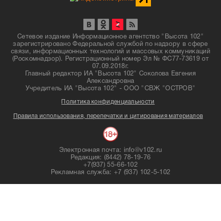
Сетевое издание Информационное агентство "Высота 102"
зарегистрировано Федеральной службой по надзору в сфере
связи, информационных технологий и массовых коммуникаций
(Роскомнадзор). Регистрационный номер Эл № ФС77-73619 от
07.09.2018г.
Главный редактор ИА "Высота 102" Соколова Евгения
Александровна
Учредитель ИА "Высота 102" - ООО "СВЖ "ОСТРОВ"
Политика конфиденциальности
Правила использования, перепечатки и цитирования материалов
Электронная почта: info@v102.ru
Редакция: (8442) 78-19-76
+7(937) 55-66-102
Рекламная служба: +7 (937) 102-5-102