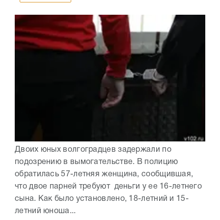
Двоих юных волгоградцев задержали по
подозрению в вымогательстве. В полицию
обратилась 57-летняя женщина, сообщившая,
что двое парней требуют деньги у ее 16-летнего
сына. Как было установлено, 18-летний и 15-
летний юноша...