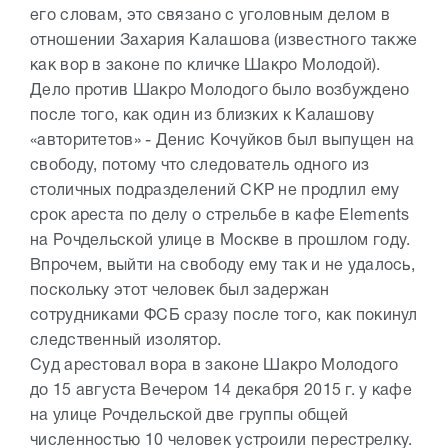
его словам, это связано с уголовным делом в
отношении Захария Калашова (известного также
как вор в законе по кличке Шакро Молодой).
Дело против Шакро Молодого было возбуждено
после того, как один из близких к Калашову
«авторитетов» - Денис Кочуйков был выпущен на
свободу, потому что следователь одного из
столичных подразделений СКР не продлил ему
срок ареста по делу о стрельбе в кафе Elements
на Рочдельской улице в Москве в прошлом году.
Впрочем, выйти на свободу ему так и не удалось,
поскольку этот человек был задержан
сотрудниками ФСБ сразу после того, как покинул
следственный изолятор.
Суд арестовал вора в законе Шакро Молодого
до 15 августа Вечером 14 декабря 2015 г. у кафе
на улице Рочдельской две группы общей
численностью 10 человек устроили перестрелку.