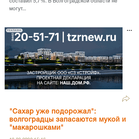
составил 5,7%. В Волгоградской области не
могут...
РЕКЛАМА
"Сахар уже подорожал":
волгоградцы запасаются мукой и
"макарошками"