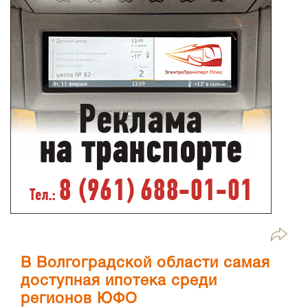
В Волгоградской области самая
доступная ипотека среди
регионов ЮФО