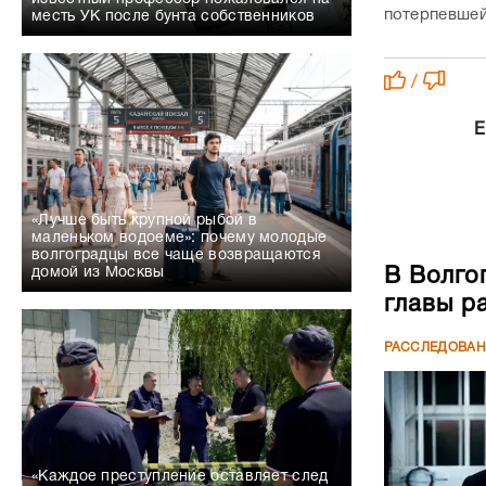
потерпевшей
месть УК после бунта собственников
/
Е
«Лучше быть крупной рыбой в
маленьком водоеме»: почему молодые
волгоградцы все чаще возвращаются
В Волго
домой из Москвы
главы р
РАССЛЕДОВА
«Каждое преступление оставляет след