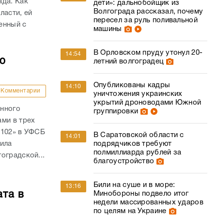
ада. Как
дети»: дальнобойщик из
Волгограда рассказал, почему
ласти, ей
пересел за руль поливальной
енный с
машины
.
В Орловском пруду утонул 20-
14:54
ю
летний волгоградец
Опубликованы кадры
14:10
Комментарии
уничтожения украинских
укрытий дроноводами Южной
анного
группировки
ми в трех
 102» в УФСБ
В Саратовской области с
14:01
дила
подрядчиков требуют
полмиллиарда рублей за
оградской...
благоустройство
Били на суше и в море:
13:16
ата в
Минобороны подвело итог
недели массированных ударов
по целям на Украине