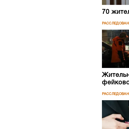
70 жите
РАССЛЕДОВА
Жительн
фейково
РАССЛЕДОВА