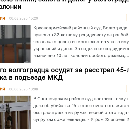
колонии
НИЯ
06.08.2026
15:20
Красноармейский районный суд Волгограда
приговор 32-летнему рецидивисту за разбой
человека с целью вымогательства у него им
украшений и денег. За содеянное подсудимо
назначено 10 лет колонии особого режима,..
го волгоградца осудят за расстрел 45-
ка в подъезде МКД
НИЯ
06.08.2026
13:08
В Светлоярском районе суд поставит точку 
деле об убийстве 45-летнего местного жите
был расстрелян из ружья весной этого год
супругом сожительницы. - Утром 23 апреля 20