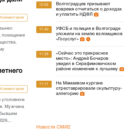
Волгоградцев призывают
12:02
вовремя отчитаться о доходах
и уплатить НДФЛ
Комментарии
 вынес
УФСБ и полиция в Волгограде
11:40
уложили на землю взломщиков
, похищение
«Госуслуг»
ущества,
му
«Сейчас это прекрасное
11:28
.
место»: Андрей Бочаров
увидел в Серафимовичском
районе изменения к лучшему
летнего
На Мамаевом кургане
11:11
отреставрировали скульптуру-
Комментарии
аллегорию
в уголовном
ля. Мужчина
а бывшим
26...
Новости СМИ2