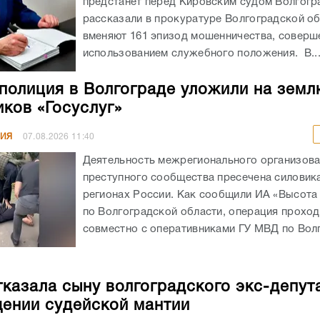
предстанет перед Кировским судом Волгогр
рассказали в прокуратуре Волгоградской об
вменяют 161 эпизод мошенничества, соверш
использованием служебного положения. В..
полиция в Волгограде уложили на земл
ков «Госуслуг»
НИЯ
07.08.2026
11:40
Деятельность межрегионального организов
преступного сообщества пресечена силовика
регионах России. Как сообщили ИА «Высота
по Волгоградской области, операция прохо
совместно с оперативниками ГУ МВД по Волг
казала сыну волгоградского экс-депут
ении судейской мантии