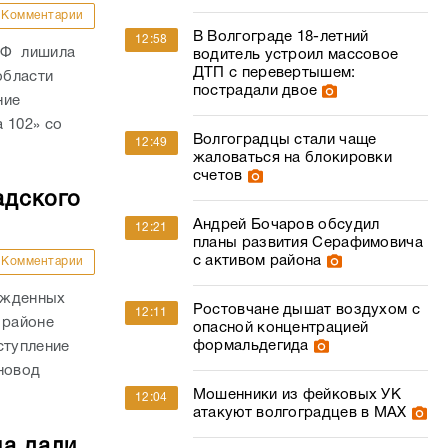
Комментарии
В Волгограде 18-летний
12:58
РФ лишила
водитель устроил массовое
ДТП с перевертышем:
области
пострадали двое
ние
 102» со
Волгоградцы стали чаще
12:49
жаловаться на блокировки
счетов
адского
Андрей Бочаров обсудил
12:21
планы развития Серафимовича
с активом района
Комментарии
ожденных
Ростовчане дышат воздухом с
12:11
 районе
опасной концентрацией
формальдегида
ступление
новод
Мошенники из фейковых УК
12:04
атакуют волгоградцев в МАХ
ца дали