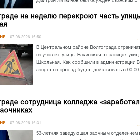
Дмитрий Литвинов был осужден Еланским...
граде на неделю перекроют часть улиц
ая
НИЯ
07.08.2026
16:50
В Центральном районе Волгограда огранича
на участке улицы Бакинская в границах улиц
Школьная. Как сообщили в администрации В
запрет на проезд будет действовать с 00.00 ч
граде сотрудница колледжа «заработал
заочниках
НИЯ
07.08.2026
16:31
53-летняя заведующая заочным отделением