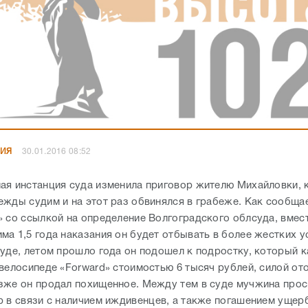
НИЯ
30.01.2016 08:52
ая инстанция суда изменила приговор жителю Михайловки,
ежды судим и на этот раз обвинялся в грабеже. Как сообща
» со ссылкой на определение Волгоградского облсуда, вмес
ма 1,5 года наказания он будет отбывать в более жестких у
суде, летом прошло года он подошел к подростку, который к
велосипеде «Forward» стоимостью 6 тысяч рублей, силой ото
зже он продал похищенное. Между тем в суде мучжина прос
р в связи с наличием иждивенцев, а также погашением ущер