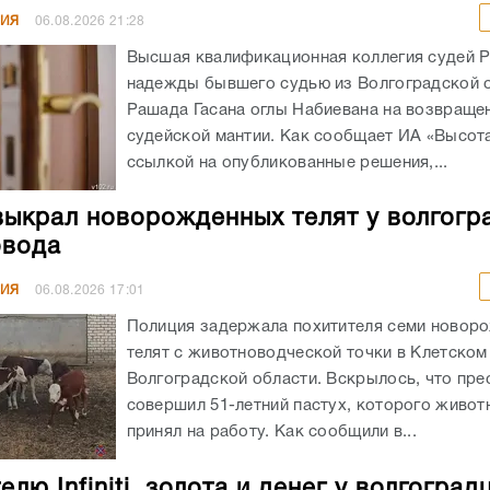
НИЯ
06.08.2026
21:28
Высшая квалификационная коллегия судей 
надежды бывшего судью из Волгоградской 
Рашада Гасана оглы Набиевана на возвраще
судейской мантии. Как сообщает ИА «Высота
ссылкой на опубликованные решения,...
выкрал новорожденных телят у волгогр
овода
НИЯ
06.08.2026
17:01
Полиция задержала похитителя семи новор
телят с животноводческой точки в Клетском
Волгоградской области. Вскрылось, что пре
совершил 51-летний пастух, которого живот
принял на работу. Как сообщили в...
лю Infiniti, золота и денег у волгоград