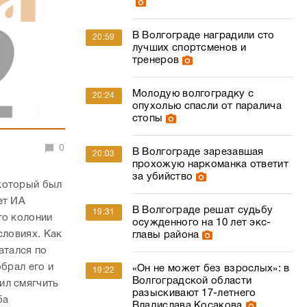
В Волгограде наградили сто
20:59
лучших спортсменов и
тренеров
Молодую волгоградку с
20:24
опухолью спасли от паралича
стопы
0
В Волгограде зарезавшая
20:03
прохожую наркоманка ответит
за убийство
 который был
ет ИА
В Волгограде решат судьбу
19:31
то колонии
осужденного на 10 лет экс-
словиях. Как
главы района
атался по
брал его и
«Он не может без взрослых»: в
19:22
Волгоградской области
ил смягчить
разыскивают 17-летнего
ба
Владислава Косакова