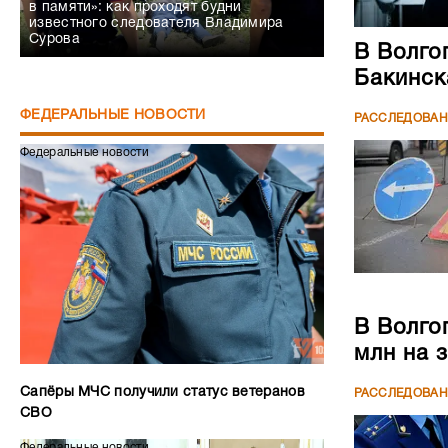
в памяти»: как проходят будни
известного следователя Владимира
Сурова
В Волго
Бакинск
ФЕДЕРАЛЬНЫЕ НОВОСТИ
РАССЛЕДОВА
Федеральные новости
В Волго
млн на 
Сапёры МЧС получили статус ветеранов
РАССЛЕДОВА
СВО
Федеральные новости