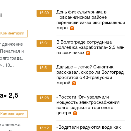
День физкультурника в
16:39
ы
Новоаннинском районе
перенесли из-за экстремальной
жары
Комментарии
В Волгограде сотрудница
16:31
т движение
колледжа «заработала» 2,5 млн
 Печатная и
на заочниках
олгограда,
. 10...
Дальше – легче? Синоптик
15:51
рассказал, скоро ли Волгоград
простится с 40-градусной
жарой
а» 2,5
«Россети Юг» увеличили
15:28
мощность электроснабжения
волгоградского торгового
центра
Комментарии
 колледжа
«Водители радуются воде как
15:12