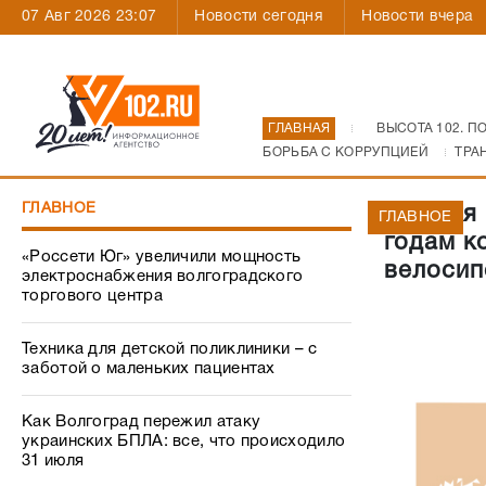
07 Авг 2026 23:07
Новости сегодня
Новости вчера
ГЛАВНАЯ
ВЫСОТА 102. П
БОРЬБА С КОРРУПЦИЕЙ
ТРА
ГЛАВНОЕ
Жителя 
ГЛАВНОЕ
годам к
«Россети Юг» увеличили мощность
велосип
электроснабжения волгоградского
торгового центра
Техника для детской поликлиники – с
заботой о маленьких пациентах
Как Волгоград пережил атаку
украинских БПЛА: все, что происходило
31 июля