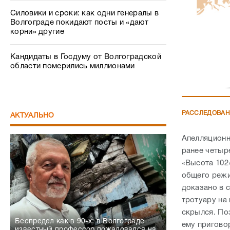
Силовики и сроки: как одни генералы в
Волгограде покидают посты и «дают
корни» другие
Кандидаты в Госдуму от Волгоградской
области померились миллионами
РАССЛЕДОВА
АКТУАЛЬНО
Апелляционн
ранее четыр
«Высота 102
общего режи
доказано в 
тротуару на 
скрылся. По
Беспредел как в 90-х: в Волгограде
ему пригово
известный профессор пожаловался на