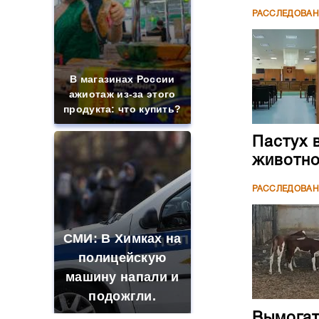
РАССЛЕДОВА
В магазинах России
ажиотаж из-за этого
продукта: что купить?
Пастух 
животн
РАССЛЕДОВА
СМИ: В Химках на
полицейскую
машину напали и
подожгли.
Вымогате