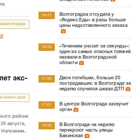
ия.
Волгоградка отсудила у
18:47
«Яндекс.Еды» в разы больше
омментарии
цены недоставленного заказа
02
«Течением уносит за секунды»:
18:03
один из самых опасных пляжей
назвали в Волгоградской
области
лет экс-
Двое погибших, больше 20
17:40
пострадавших: в Волгограде за
неделю случился шквал ДТП
Комментарии
В центре Волгограда зазвучит
17:01
орган
ского района
25 августа,
В Волгограде на неделю
16:50
перекроют часть улицы
. Напомним,
Бакинская