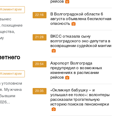
рейсов
Комментарии
В Волгоградской области 6
22:16
августа объявлена беспилотная
 вынес
опасность
, похищение
ущества,
ВКСС отказала сыну
21:28
му
волгоградского экс-депутата в
.
возвращении судейской мантии
летнего
Аэропорт Волгограда
20:54
предупредил о возможных
изменениях в расписании
Комментарии
рейсов
в уголовном
ля. Мужчина
«Окликнул бабушку – и
20:35
услышал ее голос»: волонтеры
а бывшим
рассказали трогательную
26...
историю поисков пенсионерки