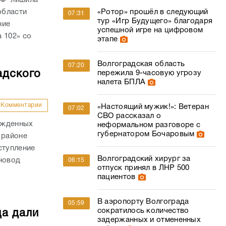
области
«Ротор» прошёл в следующий
07:31
тур «Игр Будущего» благодаря
ние
успешной игре на цифровом
 102» со
этапе
Волгоградская область
07:20
адского
пережила 9-часовую угрозу
налета БПЛА
Комментарии
«Настоящий мужик!»: Ветеран
07:02
СВО рассказал о
ожденных
неформальном разговоре с
губернатором Бочаровым
 районе
ступление
Волгоградский хирург за
новод
06:15
отпуск принял в ЛНР 500
пациентов
В аэропорту Волгограда
05:59
сократилось количество
ца дали
задержанных и отмененных