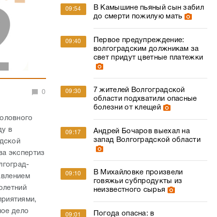
В Камышине пьяный сын забил
09:54
до смерти пожилую мать
Первое предупреждение:
09:40
волгоградским должникам за
свет придут цветные платежки
7 жителей Волгоградской
09:30
0
области подхватили опасные
болезни от клещей
головного
ду в
Андрей Бочаров выехал на
09:17
запад Волгоградской области
адской
ва экспертиз
лгоград-
В Михайловке произвели
09:10
авлением
говяжьи субпродукты из
олетний
неизвестного сырья
приятиями,
ное дело
Погода опасна: в
09:01