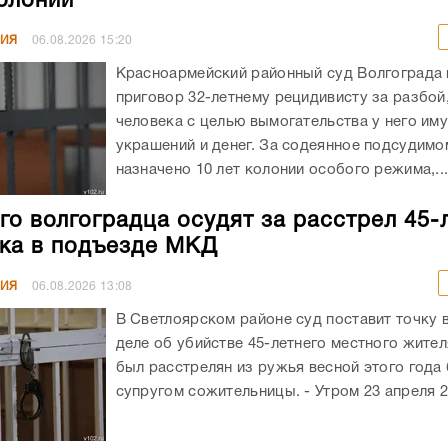
колонии
НИЯ
06.08.2026
15:20
Красноармейский районный суд Волгограда
приговор 32-летнему рецидивисту за разбой
человека с целью вымогательства у него им
украшений и денег. За содеянное подсудимо
назначено 10 лет колонии особого режима,..
го волгоградца осудят за расстрел 45-
ка в подъезде МКД
НИЯ
06.08.2026
13:08
В Светлоярском районе суд поставит точку 
деле об убийстве 45-летнего местного жите
был расстрелян из ружья весной этого год
супругом сожительницы. - Утром 23 апреля 20