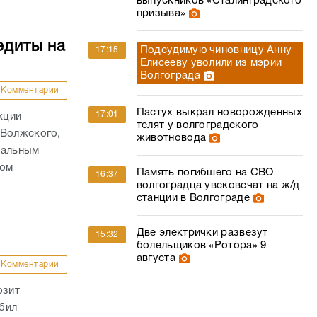
выпускников «Сталинградского
призыва»
едиты на
Подсудимую чиновницу Анну
17:15
Елисееву уволили из мэрии
Волгограда
Комментарии
Пастух выкрал новорожденных
17:01
кции
телят у волгоградского
 Волжского,
животновода
нальным
том
Память погибшего на СВО
16:37
волгоградца увековечат на ж/д
станции в Волгограде
Две электрички развезут
15:32
болельщиков «Ротора» 9
августа
Комментарии
озит
бил