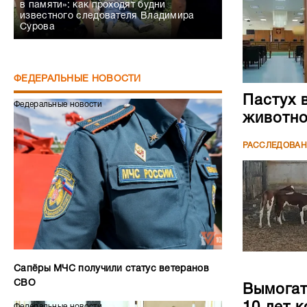
в памяти»: как проходят будни
известного следователя Владимира
Сурова
ФЕДЕРАЛЬНЫЕ НОВОСТИ
Пастух 
Федеральные новости
животн
РАССЛЕДОВА
Сапёры МЧС получили статус ветеранов
СВО
Вымогате
Федеральные новости