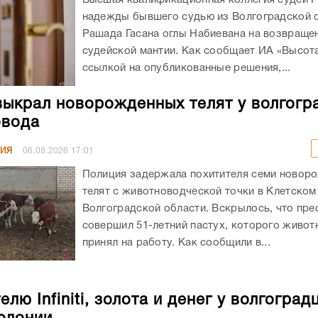
надежды бывшего судью из Волгоградской 
Рашада Гасана оглы Набиевана на возвраще
судейской мантии. Как сообщает ИА «Высота
ссылкой на опубликованные решения,...
выкрал новорожденных телят у волгогр
овода
НИЯ
06.08.2026
17:01
Полиция задержала похитителя семи новор
телят с животноводческой точки в Клетском
Волгоградской области. Вскрылось, что пре
совершил 51-летний пастух, которого живот
принял на работу. Как сообщили в...
лю Infiniti, золота и денег у волгоград