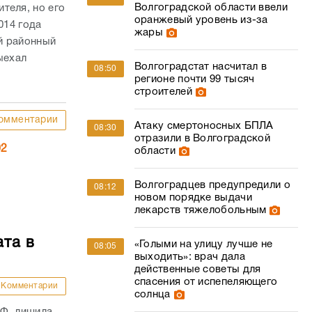
Волгоградской области ввели
теля, но его
оранжевый уровень из-за
014 года
жары
й районный
ыехал
Волгоградстат насчитал в
08:50
регионе почти 99 тысяч
строителей
омментарии
Атаку смертоносных БПЛА
08:30
отразили в Волгоградской
02
области
Волгоградцев предупредили о
08:12
новом порядке выдачи
лекарств тяжелобольным
ата в
«Голыми на улицу лучше не
08:05
выходить»: врач дала
действенные советы для
спасения от испепеляющего
Комментарии
солнца
РФ лишила