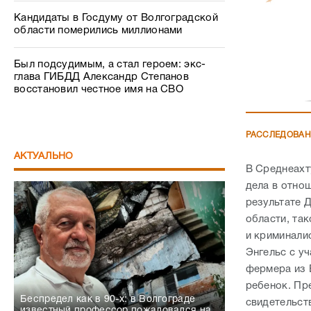
Кандидаты в Госдуму от Волгоградской
области померились миллионами
Был подсудимым, а стал героем: экс-
глава ГИБДД Александр Степанов
восстановил честное имя на СВО
РАССЛЕДОВА
АКТУАЛЬНО
В Среднеахт
дела в отнош
результате 
области, та
и криминали
Энгельс с уч
фермера из 
ребенок. Пр
Беспредел как в 90-х: в Волгограде
свидетельст
известный профессор пожаловался на