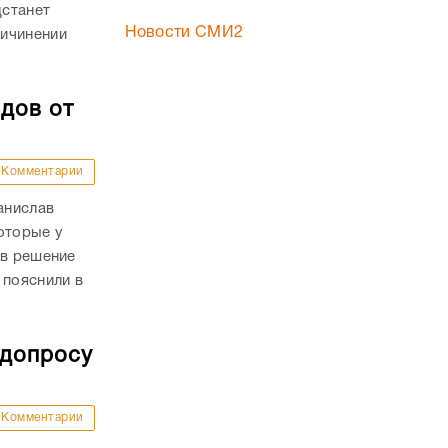
дстанет
Новости СМИ2
ричинении
дов от
Комментарии
анислав
оторые у
ав решение
 пояснили в
 допросу
Комментарии