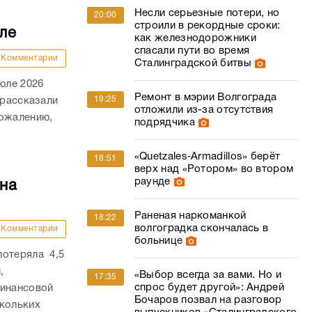
Несли серьезные потери, но
20:00
строили в рекордные сроки:
ле
как железнодорожники
спасали пути во время
Комментарии
Сталинградской битвы
юле 2026
Ремонт в мэрии Волгограда
19:25
 рассказали
отложили из-за отсутствия
сожалению,
подрядчика
«Quetzales‑Armadillos» берёт
18:51
верх над «Ротором» во втором
раунде
на
Раненая наркоманкой
18:22
волгоградка скончалась в
Комментарии
больнице
потеряла 4,5
,
«Выбор всегда за вами. Но и
17:35
спрос будет другой»: Андрей
финансовой
Бочаров позвал на разговор
скольких