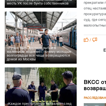
прекратили 
месть УК после бунта собственников
отец настаив
прокуратура
суд, где се
малоопытный
/
«Лучше быть крупной рыбой в
Е
маленьком водоеме»: почему молодые
волгоградцы все чаще возвращаются
домой из Москвы
ВКСС от
возвращ
РАССЛЕДОВА
«Каждое преступление оставляет след