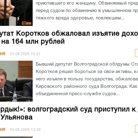
приютившего его женщину. Обвиняемый пре
перед судом по обвинению в умышленном п
тяжкого вреда здоровью, повлекшем...
утат Коротков обжаловал изъятие дохо
 на 164 млн рублей
НИЯ
05.08.2026
15:31
Бывший депутат Волгоградской облдумы Ст
Коротков решил бороться за свои активы, к
него изъяли в пользу государства, обжалов
Кировского районного суда Волгограда. Как
объединенной пресс-службе судов...
ирдык!»: волгоградский суд приступил к
 Ульянова
НИЯ
05.08.2026
13:39