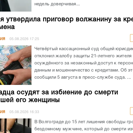
недель доверчивая...
я утвердила приговор волжанину за кр
мена
НИЯ
05.08.2026
17:25
Четвёртый кассационный суд общей юрисди
отклонил жалобу защиты 21-летнего жителя
осуждённого за незаконный доступ к персо
данным и мошенничество с кредитами. Об э
сообщили 5 августа в пресс-службе суда. ...
адца осудят за избиение до смерти
шей его женщины
НИЯ
05.08.2026
16:33
В Волгограде до 15 лет лишения свободы гр
бездомному мужчине, который до смерти из