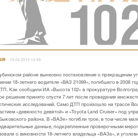
НИЯ
13.04.2015 14:49
убинском районе вынесено постановление о прекращении у
ении 18-летнего водителя «ВАЗ 21099», погибшего в 2008 го
ДТП. Как сообщили ИА «Высота 102» в прокуратуре Волгогр
кое решение принято спустя 7 лет после проведения множест
стических исследований. Само ДТП произошло на трассе Во
астием «девяносто девятой» и «Toyota Land Cruiser» под упр
Быковского района. В «ВАЗе» погибли трое, в том числе мал
едварительные данные, подкрепленные проверочными меро
вовали о виновности 18-летнего владельца «ВАЗа», и уголов