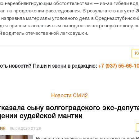
по нереабилитирующим обстоятельствам — из-за гибели води
ал на продолжении расследования. В результате в августе 2
 направила материалы уголовного дела в Среднеахтубински
годня пришли к аналогичным выводам: на встречную полосу в
 водитель отечественной легковушки.
К
сть новости? Пиши и звони в редакцию:
+7 (937) 55-66-1
Новости СМИ2
казала сыну волгоградского экс-депут
ении судейской мантии
НИЯ
06.08.2026
21:28
Высшая квалификационная коллегия судей 