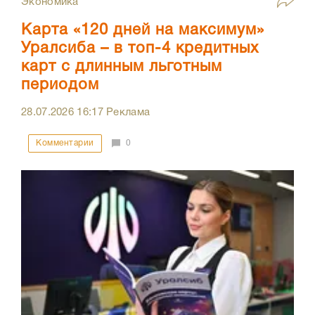
Экономика
Карта «120 дней на максимум»
Уралсиба – в топ-4 кредитных
карт с длинным льготным
периодом
28.07.2026
16:17
Реклама
Комментарии
0