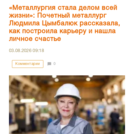
«Металлургия стала делом всей
жизни»: Почетный металлург
Людмила Цымбалюк рассказала,
как построила карьеру и нашла
личное счастье
03.08.2026
09:18
Комментарии
0