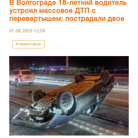
В Волгограде 18-летний водитель
устроил массовое ДТП с
перевертышем: пострадали двое
07.08.2026
12:58
Комментарии