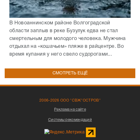
В Новоаннинском районе Волгоградской
области заплыв в реке Бузулук едва не стал
смертельным для молодого человека. Мужчина
отдыхал на «кошачьем» пляже в райцентре. Во
время купания у него свело судорогами...
СМОТРЕТЬ ЕЩЁ
2006-2026 ООО "СВЖ"ОСТРОВ"
Реклама на сайте
Системы рекомендаций