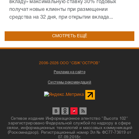
вкладу» максимальную ставку 30% годовых
получат новые клиенты при размещении
средства на 32 дня, при открытии вклада...
СМОТРЕТЬ ЕЩЁ
2006-2026 ООО "СВЖ"ОСТРОВ"
Реклама на сайте
Системы рекомендаций
Сетевое издание Информационное агентство "Высота 102"
зарегистрировано Федеральной службой по надзору в сфере
связи, информационных технологий и массовых коммуникаций
(Роскомнадзор). Регистрационный номер Эл № ФС77-73619 от
07.09.2018г.