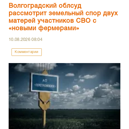
Волгоградский облсуд
рассмотрит земельный спор двух
матерей участников СВО с
«новыми фермерами»
10.08.2026
08:04
Комментарии