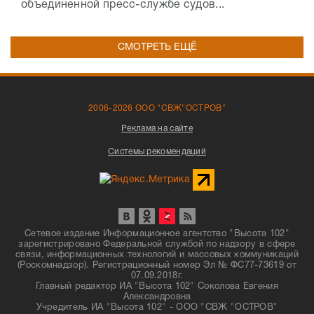
объединенной пресс-службе судов...
СМОТРЕТЬ ЕЩЁ
2006-2026 ООО "СВЖ"ОСТРОВ"
Реклама на сайте
Системы рекомендаций
Сетевое издание Информационное агентство "Высота 102"
зарегистрировано Федеральной службой по надзору в сфере
связи, информационных технологий и массовых коммуникаций
(Роскомнадзор). Регистрационный номер Эл № ФС77-73619 от
07.09.2018г.
Главный редактор ИА "Высота 102" Соколова Евгения
Александровна
Учредитель ИА "Высота 102" - ООО "СВЖ "ОСТРОВ"