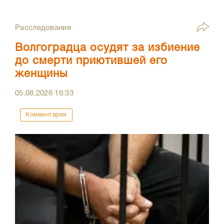
Расследования
Волгоградца осудят за избиение
до смерти приютившей его
женщины
05.08.2026
16:33
Комментарии