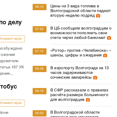
Цены на 3 вида топлива в
08:15
Волгоградской области падают
вторую неделю подряд
по делу
В ЦБ сообщили волгоградцам о
07:52
возможности пополнить свои
счета через любой банкомат
Комментарии
 возбуждено
«Ротор» против «Челябинска» –
07:12
тожения
шансы, цифры и ожидания
едователи
татьи 167 УК
В аэропорту Волгограда на 13
06:36
часов задерживаются
ение...
сочинские авиарейсы
втобус
В СФР рассказали о правилах
06:18
расчёта размера больничного
для волгоградцев
Комментарии
В Волгоградской области
айоне
06:04