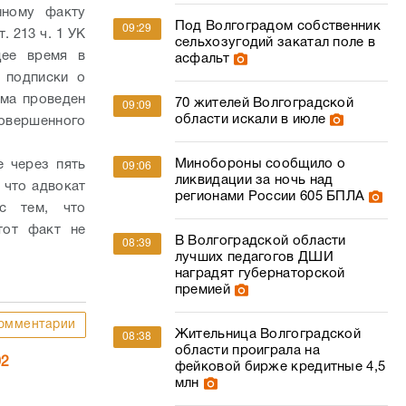
нному факту
Под Волгоградом собственник
09:29
 213 ч. 1 УК
сельхозугодий закатал поле в
щее время в
асфальт
 подписки о
ома проведен
70 жителей Волгоградской
09:09
области искали в июле
овершенного
Минобороны сообщило о
 через пять
09:06
ликвидации за ночь над
 что адвокат
регионами России 605 БПЛА
с тем, что
тот факт не
В Волгоградской области
08:39
лучших педагогов ДШИ
наградят губернаторской
премией
омментарии
Жительница Волгоградской
08:38
области проиграла на
02
фейковой бирже кредитные 4,5
млн