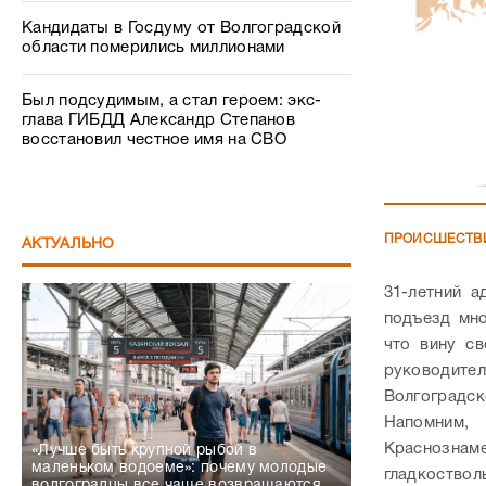
Кандидаты в Госдуму от Волгоградской
области померились миллионами
Был подсудимым, а стал героем: экс-
глава ГИБДД Александр Степанов
восстановил честное имя на СВО
ПРОИСШЕСТВ
АКТУАЛЬНО
31-летний а
подъезд мно
что вину с
руководите
Волгоградск
Напомним,
Краснозна
«Лучше быть крупной рыбой в
маленьком водоеме»: почему молодые
гладкоствол
волгоградцы все чаще возвращаются