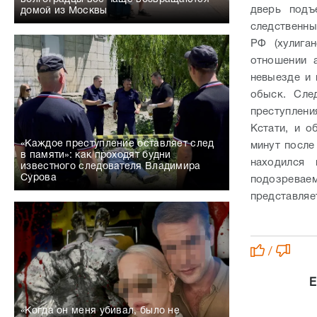
дверь подъ
домой из Москвы
следственны
РФ (хулига
отношении 
невыезде и 
обыск. Сле
преступлени
Кстати, и 
«Каждое преступление оставляет след
минут после
в памяти»: как проходят будни
находился
известного следователя Владимира
Сурова
подозревае
представляе
/
Е
«Когда он меня убивал, было не