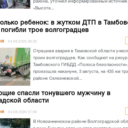
района, уточнил информированный источник
«Высота...
олько ребенок: в жутком ДТП в Тамбов
 погибли трое волгоградцев
ИЯ
04.08.2026
09:26
Страшная авария в Тамовской области унес
троих волгоградцев. Как сообщают на ресур
Тамбовского ГИБДД «Полоса безопасности»,
произошла накануне, 3 августа, на 435 км тр
районе Селезневской...
щие спасли тонувшего мужчину в
адской области
ИЯ
04.08.2026
07:09
В Новоаннинском районе Волгоградской обл