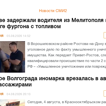
Новости СМИ2
ве задержали водителя из Мелитополя 
ге фургона с топливом
ИЯ
05.08.2026
14:52
В Ворошиловском районе Ростова-на-Дону
уголовное дело по факту умышленного унич
имущества. Как передает Привет-Ростов, сл
квалифицировали происшествие по части 2 с
РФ – «Умышленное уничтожение или поврежд
ре Волгограда иномарка врезалась в а
ассажирами
ИЯ
04.08.2026
20:13
Сегодня, 4 августа, в Краснооктябрьском р