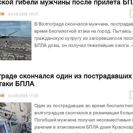
ской гибели мужчины после прилета Б
ИЯ
04.08.2026
16:07
В Волгограде скончался мужчина, пострада
время беспилотной атаки на город. Пытаясь
гражданскую супругу из загоревшегося посл
БПЛА дома, он получил тяжелейшие ожоги. – 
граде скончался один из пострадавших
таки БПЛА
ИЯ
04.08.2026
11:30
Один из пострадавших во время беспилотног
волгоградцев скончался в реанимации боль
Погибший мужчина получил несовместимые 
ранения в атакованном БПЛА доме Красноа