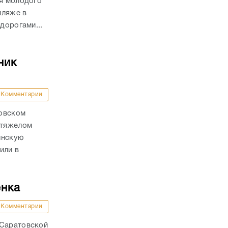
ля молодого
пляже в
дорогами...
ник
Комментарии
ховском
 тяжелом
инскую
или в
енка
Комментарии
 Саратовской