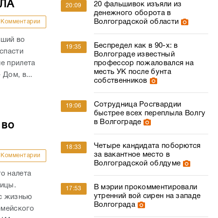
ПЛА
20 фальшивок изъяли из
20:09
денежного оборота в
Волгоградской области
Комментарии
вший во
Беспредел как в 90-х: в
19:35
 спасти
Волгограде известный
е прилета
профессор пожаловался на
месть УК после бунта
Дом, в...
собственников
Сотрудница Росгвардии
19:06
быстрее всех переплыла Волгу
в Волгограде
 во
Четыре кандидата поборются
18:33
за вакантное место в
Комментарии
Волгоградской облдуме
о налета
ницы.
В мэрии прокомментировали
17:53
утренний вой сирен на западе
с жизнью
Волгограда
рмейского