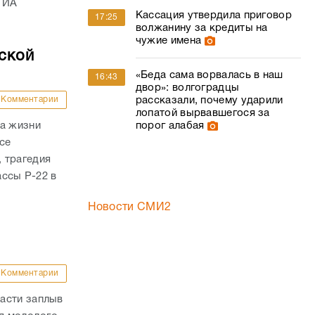
 ИА
Кассация утвердила приговор
17:25
волжанину за кредиты на
чужие имена
ской
«Беда сама ворвалась в наш
16:43
двор»: волгоградцы
Комментарии
рассказали, почему ударили
лопатой вырвавшегося за
ла жизни
порог алабая
се
 трагедия
ассы Р-22 в
Новости СМИ2
Комментарии
асти заплыв