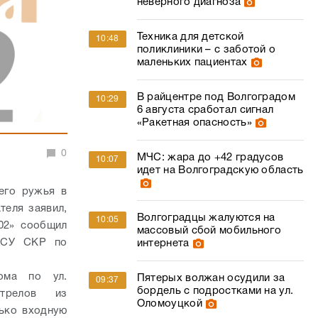
неверного диагноза
Техника для детской
10:48
поликлиники – с заботой о
маленьких пациентах
В райцентре под Волгоградом
10:29
6 августа сработал сигнал
«Ракетная опасность»
0
МЧС: жара до +42 градусов
10:07
идет на Волгоградскую область
ьего ружья в
теля заявил,
Волгоградцы жалуются на
10:05
02» сообщил
массовый сбой мобильного
а СУ СКР по
интернета
ома по ул.
Пятерых волжан осудили за
09:37
бордель с подростками на ул.
стрелов из
Оломоуцкой
лько входную