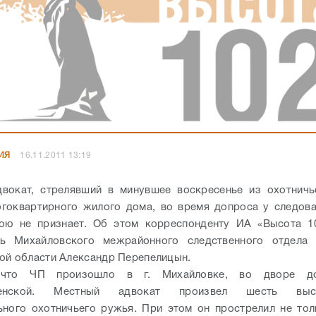
ИЯ
16.11.2011 13:19
двокат, стрелявший в минувшее воскресенье из охотнич
гоквартирного жилого дома, во время допроса у следова
вою не признает. Об этом корреспонденту ИА «Высота 1
ль Михайловского межрайонного следственного отдел
ой области Александр Перепелицын.
 что ЧП произошло в г. Михайловке, во дворе д
менской. Местный адвокат произвел шесть вы
ьного охотничьего ружья. При этом он прострелил не то