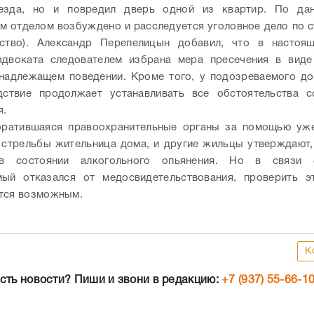
езда, но и повредил дверь одной из квартир. По да
м отделом возбуждено и расследуется уголовное дело по ст.
нство). Александр Перепелицын добавил, что в настоя
адвоката следователем избрана мера пресечения в виде
надлежащем поведении. Кроме того, у подозреваемого д
дствие продолжает устанавливать все обстоятельства с
я.
обратившаяся правоохранительные органы за помощью уже
 стрельбы жительница дома, и другие жильцы утверждают,
 в состоянии алкогольного опьянения. Но в связи 
мый отказался от медосвидетельствования, проверить э
тся возможным.
К
сть новости? Пиши и звони в редакцию:
+7 (937) 55-66-1