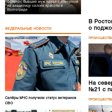
больно»: бывший муж напал с отверткой
на владелицу салона красоты в
Волгограде
В Росто
о поджо
ФЕДЕРАЛЬНЫЕ НОВОСТИ
ПРОИСШЕСТВ
Федеральные новости
На севе
№21 с п
Сапёры МЧС получили статус ветеранов
ПРОИСШЕСТВ
СВО
Федеральные новости