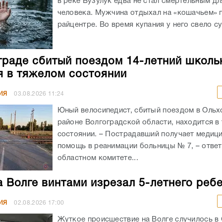
в реке Бузулук едва не стал смертельным д
человека. Мужчина отдыхал на «кошачьем» 
райцентре. Во время купания у него свело су
граде сбитый поездом 14-летний школь
я в тяжелом состоянии
ИЯ
03.08.2026
11:24
Юный велосипедист, сбитый поездом в Оль
районе Волгоградской области, находится в
состоянии. – Пострадавший получает медиц
помощь в реанимации больницы № 7, – ответ
областном комитете...
а Волге винтами изрезал 5-летнего реб
ИЯ
02.08.2026
17:00
Жуткое происшествие на Волге случилось в