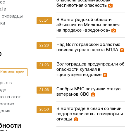
отменена восьмичасовая
ное
беспилотная опасность
i и
и очевидцы
В Волгоградской области
05:51
вки
айтишник из Москвы попался
на продаже «вредоноса»
Над Волгоградской областью
22:28
нависла угроза налета БПЛА
ю
Волгоградцев предупредили об
21:23
опасности купания в
Комментарии
«цветущем» водоеме
рых в
Сапёры МЧС получили статус
оде
21:06
ветеранов СВО
о на этот
ествие
В Волгограде в сезон солений
20:50
ния. ...
подорожали соль, помидоры и
огурцы
бности