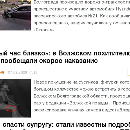
Волгограда произошло дорожно-транспорт
происшествие с участием автомобиля Hyunda
пассажирского автобуса №21. Как сообщил
произошедшего, авария случилась у остано
«Газовая». –...
ый час близко»: в Волжском похитител
 пообещали скорое наказание
ИЯ
04.08.2026
17:19
Новое покушение на сусликов, фигурки кото
большом количестве можно встретить в гор
Волжском Волгоградской области, произошл
раз у редакции «Волжской правды». Происш
зафиксировала уличная камера видеонаблюде
 спасти супругу: стали известны подро