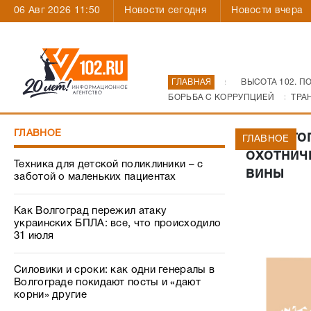
06 Авг 2026 11:50
Новости сегодня
Новости вчера
ГЛАВНАЯ
ВЫСОТА 102. П
БОРЬБА С КОРРУПЦИЕЙ
ТРА
ГЛАВНОЕ
В Волго
ГЛАВНОЕ
охотнич
Техника для детской поликлиники – с
вины
заботой о маленьких пациентах
Как Волгоград пережил атаку
украинских БПЛА: все, что происходило
31 июля
Силовики и сроки: как одни генералы в
Волгограде покидают посты и «дают
корни» другие