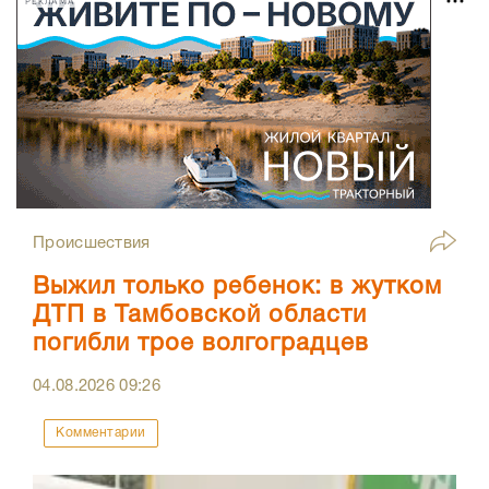
РЕКЛАМА
Происшествия
Выжил только ребенок: в жутком
ДТП в Тамбовской области
погибли трое волгоградцев
04.08.2026
09:26
Комментарии